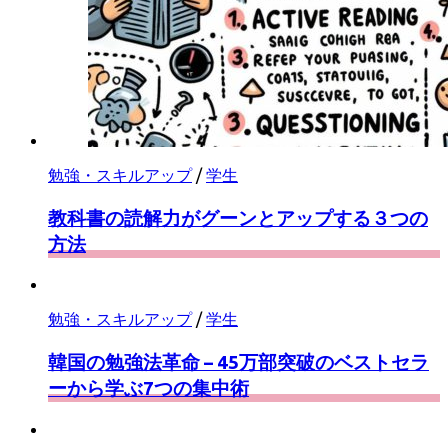
勉強・スキルアップ
/
学生
教科書の読解力がグーンとアップする３つの
方法
勉強・スキルアップ
/
学生
韓国の勉強法革命 – 45万部突破のベストセラ
ーから学ぶ7つの集中術