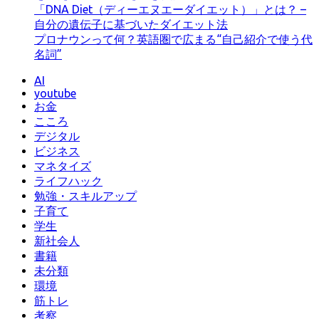
「DNA Diet（ディーエヌエーダイエット）」とは？ –
自分の遺伝子に基づいたダイエット法
プロナウンって何？英語圏で広まる“自己紹介で使う代
名詞”
AI
youtube
お金
こころ
デジタル
ビジネス
マネタイズ
ライフハック
勉強・スキルアップ
子育て
学生
新社会人
書籍
未分類
環境
筋トレ
考察