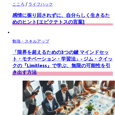
こころ
/
ライフハック
感情に振り回されずに、自分らしく生きるた
めのヒント[エピクテトスの言葉]
勉強・スキルアップ
「限界を超えるための3つの鍵 マインドセッ
ト・モチベーション・学習法」- ジム・クイッ
クの『Limitless』で学ぶ、無限の可能性を引
き出す方法