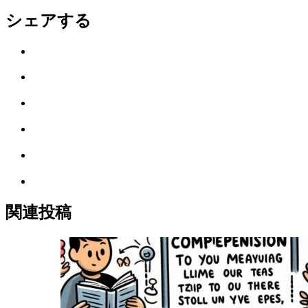
シェアする
Twitter
で
は
シ
て
ェ
LINE
な
ア
で
ブ
Facebook
シ
ッ
で
ェ
ク
Pocket
シ
ア
マ
に
ェ
ー
Feedly
保
ア
ク
で
存
に
購
関連投稿
保
読
存