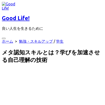
コ
ン
テ
Good Life!
ン
ツ
良い人生を生きるために
へ
ス
キ
検
ホーム
>
勉強・スキルアップ
/
学生
ッ
索
プ
切
メタ認知スキルとは？学びを加速させ
り
替
る自己理解の技術
え