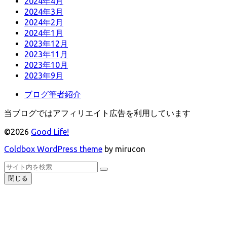
2024年4月
2024年3月
2024年2月
2024年1月
2023年12月
2023年11月
2023年10月
2023年9月
ブログ筆者紹介
当ブログではアフィリエイト広告を利用しています
©2026
Good Life!
Coldbox WordPress theme
by mirucon
ト
検
検
ッ
索
閉じる
索
プ
へ
戻
る