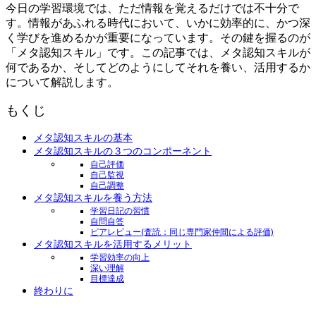
今日の学習環境では、ただ情報を覚えるだけでは不十分で
す。情報があふれる時代において、いかに効率的に、かつ深
く学びを進めるかが重要になっています。その鍵を握るのが
「メタ認知スキル」です。この記事では、メタ認知スキルが
何であるか、そしてどのようにしてそれを養い、活用するか
について解説します。
もくじ
メタ認知スキルの基本
メタ認知スキルの３つのコンポーネント
自己評価
自己監視
自己調整
メタ認知スキルを養う方法
学習日記の習慣
自問自答
ピアレビュー(査読：同じ専門家仲間による評価)
メタ認知スキルを活用するメリット
学習効率の向上
深い理解
目標達成
終わりに