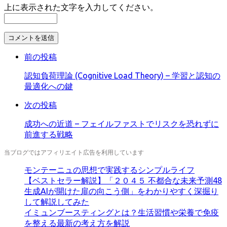
上に表示された文字を入力してください。
コ
メ
前の投稿
ン
ト
認知負荷理論 (Cognitive Load Theory) – 学習と認知の
す
最適化への鍵
る
次の投稿
成功への近道 – フェイルファストでリスクを恐れずに
前進する戦略
当ブログではアフィリエイト広告を利用しています
モンテーニュの思想で実践するシンプルライフ
【ベストセラー解説】「２０４５ 不都合な未来予測48
生成AIが開けた扉の向こう側」をわかりやすく深掘り
して解説してみた
イミュンブースティングとは？生活習慣や栄養で免疫
を整える最新の考え方を解説