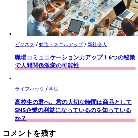
ビジネス
/
勉強・スキルアップ
/
新社会人
職場コミュニケーション力アップ！6つの秘策
で人間関係激変の可能性
ライフハック
/
学生
高校生の君へ。君の大切な時間は商品として
SNS企業の利益になっているのを知っている
か？
コメントを残す