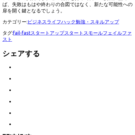
ば、失敗はもはや終わりの合図ではなく、新たな可能性への
扉を開く鍵となるでしょう。
カテゴリー:
ビジネス
ライフハック
勉強・スキルアップ
タグ:
fail-fast
スタートアップ
スタートスモール
フェイルファ
スト
シェアする
Twitter
で
は
シ
て
ェ
LINE
な
ア
で
ブ
Facebook
シ
ッ
で
ェ
ク
Pocket
シ
ア
マ
に
ェ
ー
Feedly
保
ア
ク
で
存