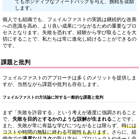
てもポジティブなフィードバックを与え、挑戦を奨励
します。
個人でも組織でも、フェイルファストの実践は継続的な改善
への意識を高め、より良い成果につながるための重要なプロ
セスとなります。失敗を恐れず、経験から学び取ることを大
切にすることで、私たちは常に進化し続けることができるの
です。
課題と批判
フェイルファストのアプローチは多くのメリットを提供しま
すが、当然ながら課題や批判も存在します。
フェイルファストの方法論に対する一般的な課題と批判
まず「失敗を許容する」という考えが過度に強調されること
で、
失敗を目的とするかのような誤解が生まれる
ことです。
また、失敗が常に有益な学びにつながるとは限らず、
時には
コストや時間の無駄に終わる可能性もあります
。さらに、組
織内での
過度なリスク
の取り方が、プロジェクトやチーム全