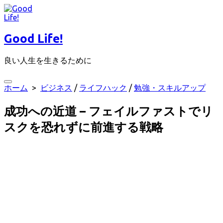
コ
ン
テ
Good Life!
ン
ツ
良い人生を生きるために
へ
ス
キ
検
ホーム
>
ビジネス
/
ライフハック
/
勉強・スキルアップ
ッ
索
プ
切
成功への近道 – フェイルファストでリ
り
替
スクを恐れずに前進する戦略
え