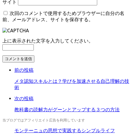
サイト
次回のコメントで使用するためブラウザーに自分の名
前、メールアドレス、サイトを保存する。
上に表示された文字を入力してください。
コ
メ
前の投稿
ン
ト
メタ認知スキルとは？学びを加速させる自己理解の技
す
術
る
次の投稿
教科書の読解力がグーンとアップする３つの方法
当ブログではアフィリエイト広告を利用しています
モンテーニュの思想で実践するシンプルライフ