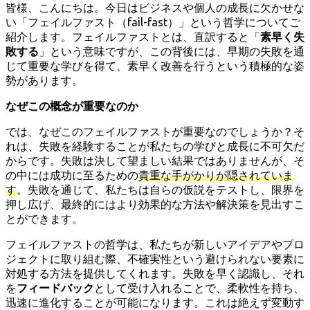
皆様、こんにちは。今日はビジネスや個人の成長に欠かせな
い「フェイルファスト（fail-fast）」という哲学についてご
紹介します。フェイルファストとは、直訳すると「
素早く失
敗する
」という意味ですが、この背後には、早期の失敗を通
じて重要な学びを得て、素早く改善を行うという積極的な姿
勢があります。
なぜこの概念が重要なのか
では、なぜこのフェイルファストが重要なのでしょうか？そ
れは、失敗を経験することが私たちの学びと成長に不可欠だ
からです。失敗は決して望ましい結果ではありませんが、そ
の中には成功に至るための
貴重な手がかりが隠されていま
す
。失敗を通じて、私たちは自らの仮説をテストし、限界を
押し広げ、最終的にはより効果的な方法や解決策を見出すこ
とができます。
フェイルファストの哲学は、私たちが新しいアイデアやプロ
ジェクトに取り組む際、不確実性という避けられない要素に
対処する方法を提供してくれます。失敗を早く認識し、それ
を
フィードバック
として受け入れることで、柔軟性を持ち、
迅速に進化することが可能になります。これは絶えず変動す