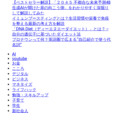
【ベストセラー解説】「２０４５ 不都合な未来予測48
生成AIが開けた扉の向こう側」をわかりやすく深掘り
して解説してみた
イミュンブースティングとは？生活習慣や栄養で免疫
を整える最新の考え方を解説
「DNA Diet（ディーエヌエーダイエット）」とは？ –
自分の遺伝子に基づいたダイエット法
プロナウンって何？英語圏で広まる“自己紹介で使う代
名詞”
AI
youtube
お金
こころ
デジタル
ビジネス
マネタイズ
ライフハック
勉強・スキルアップ
子育て
学生
新社会人