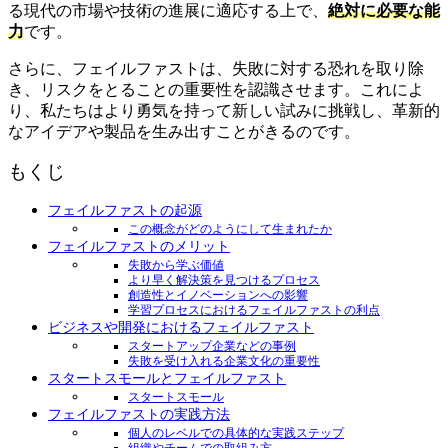
る現代の市場や技術の進展に適応する上で、
絶対に必要な能
力
です。
さらに、フェイルファストは、失敗に対する恐れを取り除
き、リスクをとることの重要性を認識させます。これによ
り、私たちはより勇気を持って新しい試みに挑戦し、革新的
なアイデアや製品を生み出すことがきるのです。
もくじ
フェイルファストの起源
この概念がどのようにして生まれたか
フェイルファストのメリット
失敗から学ぶ価値
より早く解決策を見つけるプロセス
創造性とイノベーションへの影響
学習プロセスにおけるフェイルファストの利点
ビジネスや開発におけるフェイルファスト
スタートアップ企業などの事例
失敗を受け入れる企業文化の重要性
スタートスモールとフェイルファスト
スタートスモール
フェイルファストの実践方法
個人のレベルでの具体的な実践ステップ
組織やチームでの取組み方