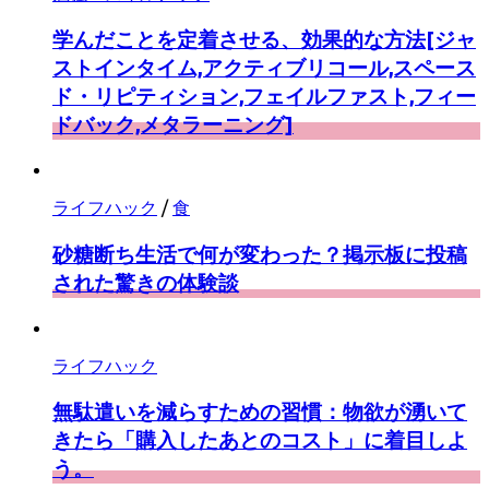
学んだことを定着させる、効果的な方法[ジャ
ストインタイム,アクティブリコール,スペース
ド・リピティション,フェイルファスト,フィー
ドバック,メタラーニング]
ライフハック
/
食
砂糖断ち生活で何が変わった？掲示板に投稿
された驚きの体験談
ライフハック
無駄遣いを減らすための習慣：物欲が湧いて
きたら「購入したあとのコスト」に着目しよ
う。