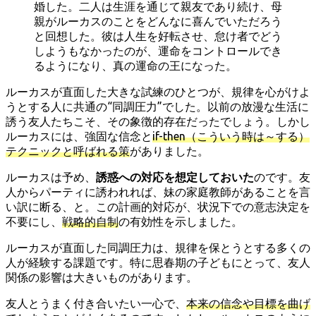
婚した。二人は生涯を通じて親友であり続け、母
親がルーカスのことをどんなに喜んでいただろう
と回想した。彼は人生を好転させ、怠け者でどう
しようもなかったのが、運命をコントロールでき
るようになり、真の運命の王になった。
ルーカスが直面した大きな試練のひとつが、規律を心がけよ
うとする人に共通の“同調圧力”でした。以前の放漫な生活に
誘う友人たちこそ、その象徴的存在だったでしょう。しかし
ルーカスには、強固な信念と
if-then（こういう時は～する）
テクニックと呼ばれる策
がありました。
ルーカスは予め、
誘惑への対応を想定しておいた
のです。友
人からパーティに誘われれば、妹の家庭教師があることを言
い訳に断る、と。この計画的対応が、状況下での意志決定を
不要にし、
戦略的自制
の有効性を示しました。
ルーカスが直面した同調圧力は、規律を保とうとする多くの
人が経験する課題です。特に思春期の子どもにとって、友人
関係の影響は大きいものがあります。
友人とうまく付き合いたい一心で、
本来の信念や目標を曲げ