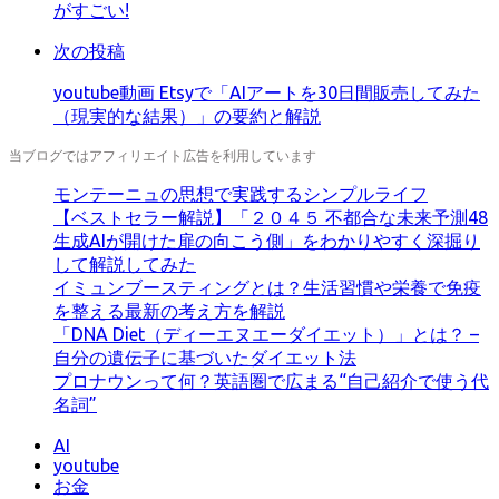
がすごい!
る
次の投稿
youtube動画 Etsyで「AIアートを30日間販売してみた
（現実的な結果）」の要約と解説
当ブログではアフィリエイト広告を利用しています
モンテーニュの思想で実践するシンプルライフ
【ベストセラー解説】「２０４５ 不都合な未来予測48
生成AIが開けた扉の向こう側」をわかりやすく深掘り
して解説してみた
イミュンブースティングとは？生活習慣や栄養で免疫
を整える最新の考え方を解説
「DNA Diet（ディーエヌエーダイエット）」とは？ –
自分の遺伝子に基づいたダイエット法
プロナウンって何？英語圏で広まる“自己紹介で使う代
名詞”
AI
youtube
お金