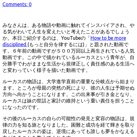
Comments: 0
更
新
日
みなさんは、ある物語や動画に触れてインスパイアされ、や
る気がわいて人生を変えたいと考えたことがあるでしょう
か。本日ご紹介するのは、YouTubeの「
How to be more
disciplined
(もっと自分を律するには)」と題された動画で
す。６年前の動画ですが５００万回以上再生されている人気
動画です。この中で描かれているルーカスという青年が、自
分勝手でわがままな生活から規律正しく責任感のある生活へ
と変わっていく様子を描いた動画です。
ルーカスの物語は、大学進学直前の重要な分岐点から始まり
ます。ところが母親の突然の死により、彼の人生は予期せぬ
方向へ向かうことになります。この出来事が引き金となり、
ルーカスは妹の世話と家計の維持という重い責任を担うこと
になったのです。
その後のルーカスの自らの可能性の発見と変容の物語は、規
律の力を知る旅となりました。困難と成功を経て輝きを取り
戻したルーカスの姿は、逆境にあっても誰しも夢をかなえる