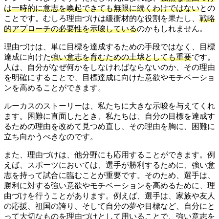
は一時的に意志を喚起できても無限に続くわけではない
との
ことです。むしろ理由づけは緩衝材的な役割を果たし、
戦略
的アプローチの必要性を示唆している
のかもしれません。
理由づけは、単に目標を達成するための手段ではなく、目標
達成に向けた
強い意志を育むための土壌としても重要
です。
人は、自分がなぜ何かをしなければならないのか、その理由
を明確にすることで、目標達成に向けた意欲やモチベーショ
ンを高めることができます。
ルーカスのストーリーは、私たちに大きな示唆を与えてくれ
ます。困難に直面したとき、私たちは、自分の目標を達成す
るための理由を改めて見つめ直し、その理由を胸に、困難に
立ち向かうべきなのです。
また、理由づけは、他分野にも応用することができます。例
えば、スポーツにおいては、選手が勝利するために、強い意
志を持って試合に臨むことが重要です。そのため、選手は、
勝利に対する強い意欲やモチベーションを高めるために、理
由づけを行うことがあります。例えば、選手は、家族や友人
の応援、祖国の誇り、そして自分の夢や目標など、自分にと
って大切なものを理由づけとして用いることで、強い意志を