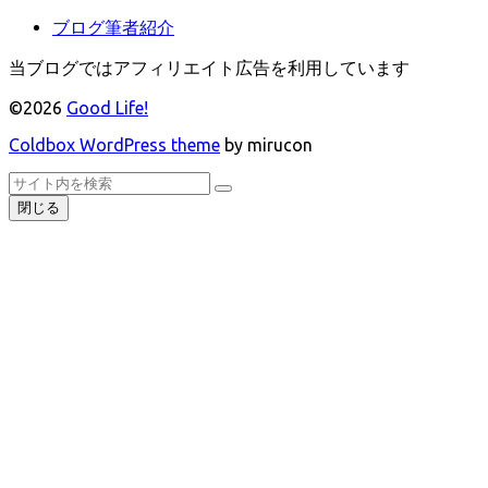
ブログ筆者紹介
当ブログではアフィリエイト広告を利用しています
©2026
Good Life!
Coldbox WordPress theme
by mirucon
ト
検
検
ッ
索
閉じる
索
プ
へ
戻
る