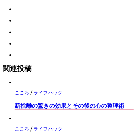
で
は
シ
て
ェ
LINE
な
ア
で
ブ
Facebook
シ
ッ
で
ェ
ク
Pocket
シ
ア
マ
に
ェ
ー
Feedly
保
ア
ク
で
存
に
購
関連投稿
保
読
存
こころ
/
ライフハック
断捨離の驚きの効果とその後の心の整理術
こころ
/
ライフハック