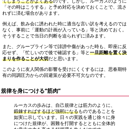
てしまうことがよくある
のです。しかし、ルーカスのように
「その時はこうする」と予め対応を決めておくことで、流さ
れずに済む場合があります。
例えば、飲み会に誘われた時に適当な言い訳を考えるのでは
なく、事前に「運動の計画が入っている」等と決めておく。
そうすることで当日の判断を迫られずに済みます。
また、グループライン等で誹謗中傷があった時も、即座に反
応せず、「忙しいので後で確認する」等と
一旦距離を置く決
まりを作ることが大切
だと思います。
このように友人関係の影響を受けにくくするには、思春期特
有の同調圧力からの回避策が必要不可欠なのです。
規律を身につける“筋肉”
ルーカスの歩みは、自己規律とは筋力のように、
鍛錬すればするほど強靭になる
ものであることを
如実に示しています。日々の実践を通じ徐々に身
につけた規律が、困難を打開するとともに全体的