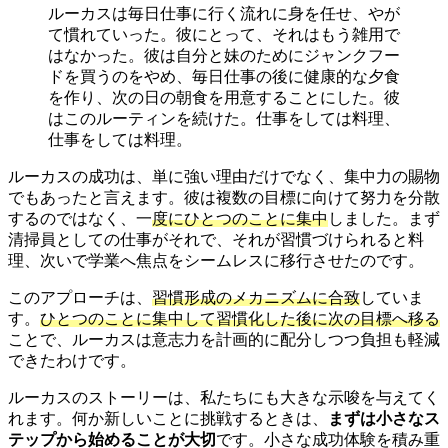
ルーカスは毎日仕事に行く流れに身を任せ、やが
て慣れていった。彼にとって、それはもう雑用で
はなかった。彼は自分と妹のためにジャンクフー
ドを買うのをやめ、毎日仕事の後に健康的な夕食
を作り、次の日の朝食を用意することにした。彼
はこのルーティンを続けた。仕事をしては料理、
仕事をしては料理。
ルーカスの成功は、単に強い理由だけでなく、集中力の賜物
でもあったと言えます。彼は複数の目標に向けて努力を分散
するのではなく、一
度にひとつのことに集中
しました。まず
清掃員としての仕事がそれで、それが習慣づけられると料
理、次いで学業へ焦点をシームレスに移行させたのです。
このアプローチは、
習慣形成のメカニズムに合致
していま
す。
ひとつのことに集中して習慣化した後に次の目標へ移る
ことで、ルーカスは意志力を計画的に配分しつつ負担も軽減
できたわけです。
ルーカスのストーリーは、私たちにも大きな示唆を与えてく
れます。何か新しいことに挑戦するときは、
まずは小さなス
テップから始めることが大切
です。小さな成功体験を積み重