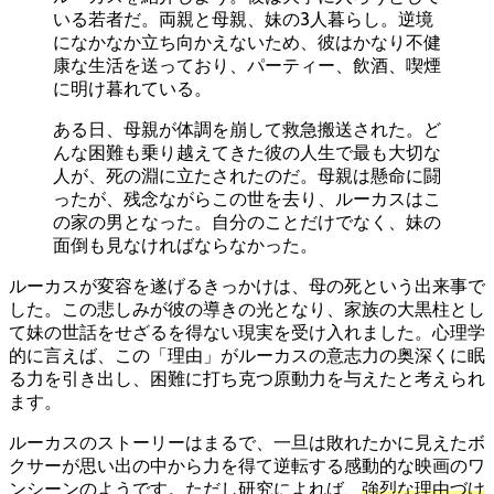
いる若者だ。両親と母親、妹の3人暮らし。逆境
になかなか立ち向かえないため、彼はかなり不健
康な生活を送っており、パーティー、飲酒、喫煙
に明け暮れている。
ある日、母親が体調を崩して救急搬送された。ど
んな困難も乗り越えてきた彼の人生で最も大切な
人が、死の淵に立たされたのだ。母親は懸命に闘
ったが、残念ながらこの世を去り、ルーカスはこ
の家の男となった。自分のことだけでなく、妹の
面倒も見なければならなかった。
ルーカスが変容を遂げるきっかけは、母の死という出来事で
した。この悲しみが彼の導きの光となり、家族の大黒柱とし
て妹の世話をせざるを得ない現実を受け入れました。心理学
的に言えば、この「理由」がルーカスの意志力の奥深くに眠
る力を引き出し、困難に打ち克つ原動力を与えたと考えられ
ます。
ルーカスのストーリーはまるで、一旦は敗れたかに見えたボ
クサーが思い出の中から力を得て逆転する感動的な映画のワ
ンシーンのようです。ただし研究によれば、
強烈な理由づけ