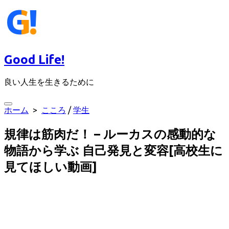
コ
ン
テ
ン
ツ
Good Life!
へ
ス
良い人生を生きるために
キ
ッ
プ
検
ホーム
>
こころ
/
学生
索
切
規律は筋肉だ！ – ルーカスの感動的な
り
替
物語から学ぶ 自己発見と変容[高校生に
え
見てほしい動画]