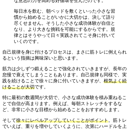
な意志の力を高める好循環を生んだのです。
毎日水を飲む、朝ベッドを敷くといった小さな習
慣から始めることがいかに大切かは、決して語り
尽くせません。そうした小さな成功体験が自信と
なり、より大きな挑戦を可能にするからです。規
律とはそうやって日々実践されてこそ身に付いて
いくのです。
自己規律を身に付けるプロセスは、まさに筋トレに例えられ
るという指摘は興味深いと思います。
筋力は少しずつ鍛えることで強化されていきますが、長年の
怠慢で衰えてしまうこともあります。自己規律も同様で、実
践を続けることで徐々に身に付いていきますが、
根気よく続
けることが大切
です。
特に最初の数週間が大切で、小さな成功体験を積み重ねるこ
とで自信が高まります。例えば、毎朝ストレッチをするな
ど、非常に小さな目標から始めることをおすすめします。
そして
徐々にレベルアップしていくことがポイント
。筋トレ
でいえば、重りを増やしていくように、次第にハードルを上