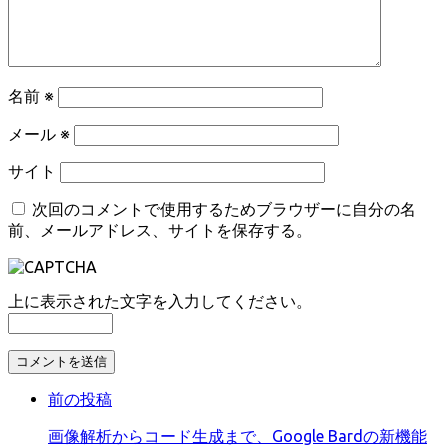
名前
※
メール
※
サイト
次回のコメントで使用するためブラウザーに自分の名
前、メールアドレス、サイトを保存する。
上に表示された文字を入力してください。
コ
メ
前の投稿
ン
ト
画像解析からコード生成まで、Google Bardの新機能
す