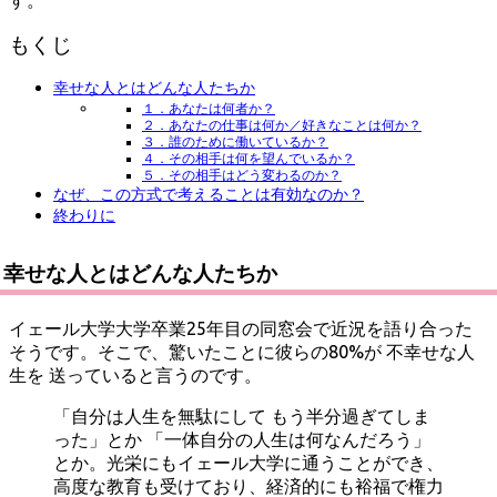
もくじ
幸せな人とはどんな人たちか
１．あなたは何者か？
２．あなたの仕事は何か／好きなことは何か？
３．誰のために働いているか？
４．その相手は何を望んでいるか？
５．その相手はどう変わるのか？
なぜ、この方式で考えることは有効なのか？
終わりに
幸せな人とはどんな人たちか
イェール大学大学卒業25年目の同窓会で近況を語り合った
そうです。そこで、驚いたことに彼らの80%が 不幸せな人
生を 送っていると言うのです。
「自分は人生を無駄にして もう半分過ぎてしま
った」とか 「一体自分の人生は何なんだろう」
とか。光栄にもイェール大学に通うことができ、
高度な教育も受けており、経済的にも裕福で権力