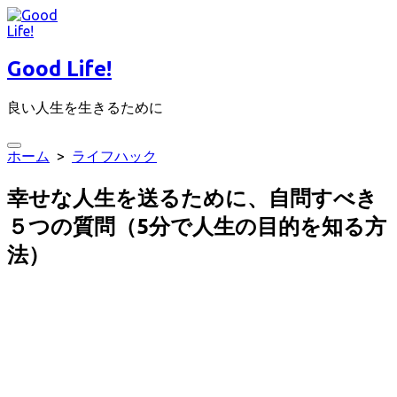
コ
ン
テ
Good Life!
ン
ツ
良い人生を生きるために
へ
ス
キ
検
ホーム
>
ライフハック
ッ
索
プ
切
幸せな人生を送るために、自問すべき
り
替
５つの質問（5分で人生の目的を知る方
え
法）