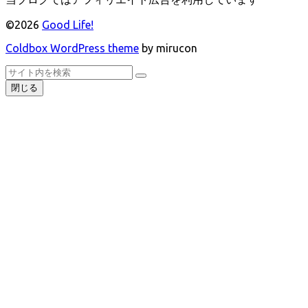
©2026
Good Life!
Coldbox WordPress theme
by mirucon
ト
検
検
ッ
索
閉じる
索
プ
へ
戻
る