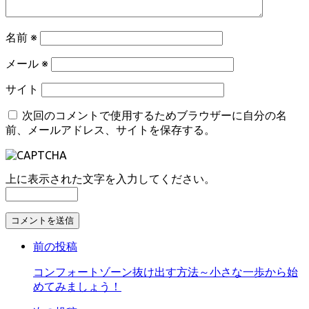
名前
※
メール
※
サイト
次回のコメントで使用するためブラウザーに自分の名
前、メールアドレス、サイトを保存する。
上に表示された文字を入力してください。
コ
メ
前の投稿
ン
ト
コンフォートゾーン抜け出す方法～小さな一歩から始
す
めてみましょう！
る