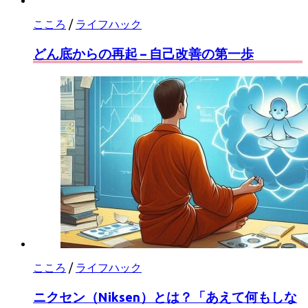
こころ
/
ライフハック
どん底からの再起 – 自己改善の第一歩
こころ
/
ライフハック
ニクセン（Niksen）とは？「あえて何もしな