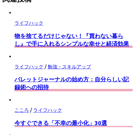
保
読
存
ライフハック
物を捨てるだけじゃない！『買わない暮ら
し』で手に入れるシンプルな幸せと経済効果
ライフハック
/
勉強・スキルアップ
バレットジャーナルの始め方：自分らしい記
録術への招待
こころ
/
ライフハック
今すぐできる「不幸の最小化」30選