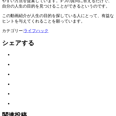
やすい方法を提案しています。5つの質問に答えるだけで、
自分の人生の目的を見つけることができるというのです。
この動画紹介が人生の目的を探している人にとって、有益な
ヒントを与えてくれることを願っています。
カテゴリー:
ライフハック
シェアする
Twitter
で
は
シ
て
ェ
LINE
な
ア
で
ブ
Facebook
シ
ッ
で
ェ
ク
Pocket
シ
ア
マ
に
ェ
ー
Feedly
保
ア
ク
で
存
に
購
関連投稿