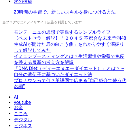
次の投稿
20時間の学習で、新しいスキルを身につける方法
当ブログではアフィリエイト広告を利用しています
モンテーニュの思想で実践するシンプルライフ
【ベストセラー解説】「２０４５ 不都合な未来予測48
生成AIが開けた扉の向こう側」をわかりやすく深掘り
して解説してみた
イミュンブースティングとは？生活習慣や栄養で免疫
を整える最新の考え方を解説
「DNA Diet（ディーエヌエーダイエット）」とは？ –
自分の遺伝子に基づいたダイエット法
プロナウンって何？英語圏で広まる“自己紹介で使う代
名詞”
AI
youtube
お金
こころ
デジタル
ビジネス