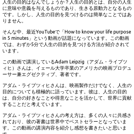
人生の目的はなんでしょうか？人生の目的とは、自分の人生
に意味や意義を与えるものであり、生きる原動力となるもの
です。しかし、人生の目的を見つけるのは簡単なことではあ
りません。
そんな中、最近YouTubeで「How to know your life purpose
in 5 minutes」という動画が話題になっています。この動画
では、わずか5分で人生の目的を見つける方法が紹介されて
います。
この動画で講演しているAdam Leipzig（アダム・ライプツ
ィヒ）さんは、イェール大学卒業のアメリカの映画プロデュ
ーサー兼エグゼクティブ、著者です。
アダム・ライプツィヒさんは、映画製作だけでなく、人生の
目的についても積極的に語っています。彼は、人生の目的
は、自分の好きなことや得意なことを活かして、世界に貢献
することだと考えています。
アダム・ライプツィヒさんの考え方は、多くの人々に共感さ
れており、彼の著書は世界中でベストセラーとなっていま
す。この動画の講演内容を紹介し感想を書きたいと思いま
す。