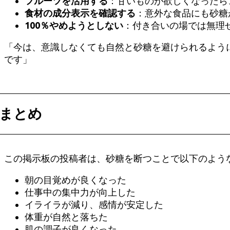
フルーツを活用する
：甘いものが欲しくなったら
食材の成分表示を確認する
：意外な食品にも砂糖
100％やめようとしない
：付き合いの場では無理
「今は、意識しなくても自然と砂糖を避けられるよう
です」
まとめ
この掲示板の投稿者は、砂糖を断つことで以下のよう
朝の目覚めが良くなった
仕事中の集中力が向上した
イライラが減り、感情が安定した
体重が自然と落ちた
肌の調子が良くなった