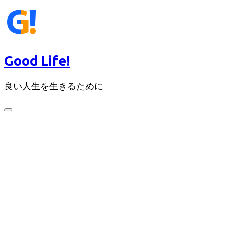
コ
ン
テ
ン
ツ
Good Life!
へ
ス
良い人生を生きるために
キ
ッ
検
プ
索
切
り
替
え