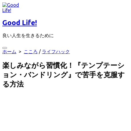
コ
ン
テ
Good Life!
ン
ツ
良い人生を生きるために
へ
ス
キ
検
ホーム
>
こころ
/
ライフハック
ッ
索
プ
切
楽しみながら習慣化！『テンプテーシ
り
替
ョン・バンドリング』で苦手を克服す
え
る方法