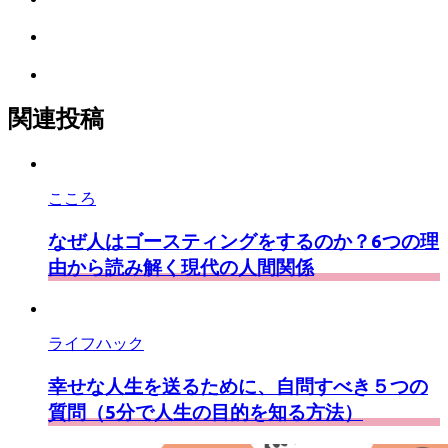
ッ
で
ェ
ク
Pocket
シ
ア
マ
に
ェ
ー
Feedly
保
ア
ク
で
存
に
購
関連投稿
保
読
存
こころ
なぜ人はゴースティングをするのか？6つの理
由から読み解く現代の人間関係
ライフハック
幸せな人生を送るために、自問すべき５つの
質問（5分で人生の目的を知る方法）