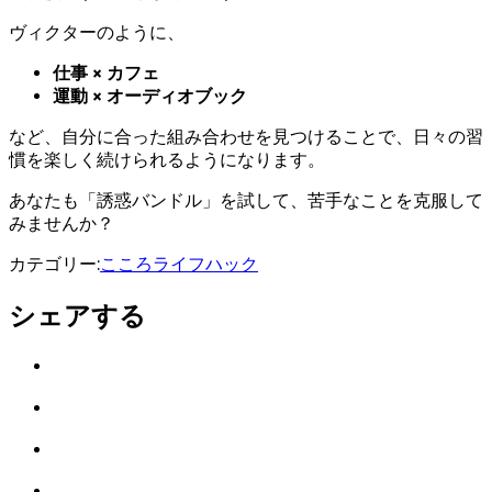
ヴィクターのように、
仕事 × カフェ
運動 × オーディオブック
など、自分に合った組み合わせを見つけることで、日々の習
慣を楽しく続けられるようになります。
あなたも「誘惑バンドル」を試して、苦手なことを克服して
みませんか？
カテゴリー:
こころ
ライフハック
シェアする
Twitter
で
は
シ
て
ェ
LINE
な
ア
で
ブ
Facebook
シ