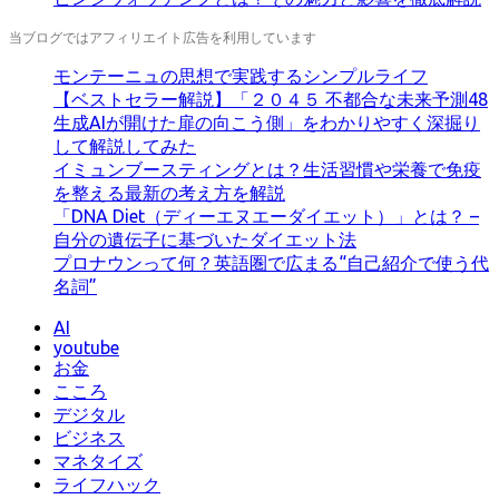
当ブログではアフィリエイト広告を利用しています
モンテーニュの思想で実践するシンプルライフ
【ベストセラー解説】「２０４５ 不都合な未来予測48
生成AIが開けた扉の向こう側」をわかりやすく深掘り
して解説してみた
イミュンブースティングとは？生活習慣や栄養で免疫
を整える最新の考え方を解説
「DNA Diet（ディーエヌエーダイエット）」とは？ –
自分の遺伝子に基づいたダイエット法
プロナウンって何？英語圏で広まる“自己紹介で使う代
名詞”
AI
youtube
お金
こころ
デジタル
ビジネス
マネタイズ
ライフハック