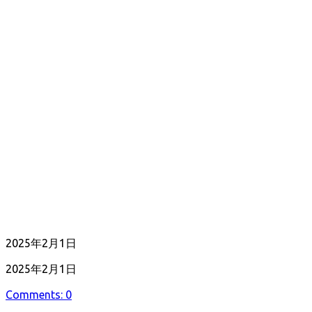
公
2025年2月1日
開
最
2025年2月1日
日
終
Comments: 0
更
新