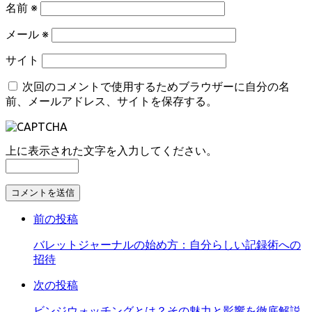
名前
※
メール
※
サイト
次回のコメントで使用するためブラウザーに自分の名
前、メールアドレス、サイトを保存する。
上に表示された文字を入力してください。
コ
メ
前の投稿
ン
ト
バレットジャーナルの始め方：自分らしい記録術への
す
招待
る
次の投稿
ビンジウォッチングとは？その魅力と影響を徹底解説