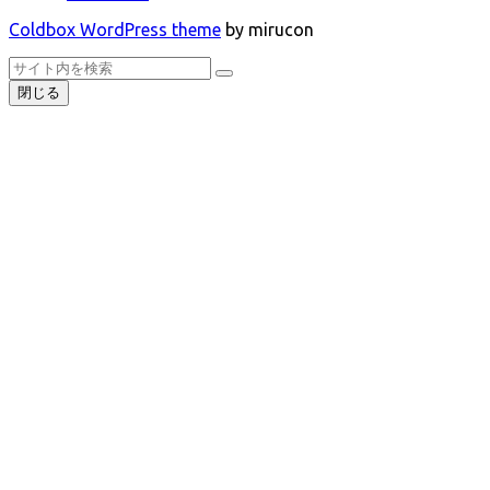
Coldbox WordPress theme
by mirucon
ト
検
検
ッ
索
閉じる
索
プ
へ
戻
る