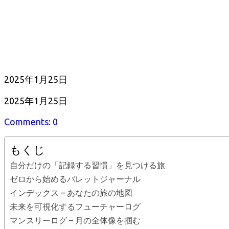
公
2025年1月25日
開
最
2025年1月25日
日
終
Comments: 0
更
新
もくじ
日
自分だけの「記録する習慣」を見つける旅
ゼロから始めるバレットジャーナル
インデックス – あなたの旅の地図
未来を可視化するフューチャーログ
マンスリーログ – 月の全体像を掴む