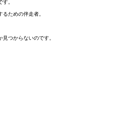
です。
するための伴走者。
。
か見つからないのです。