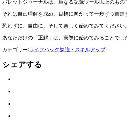
バレットジャーナルは、単なる記録ツール以上のもの
それは自己理解を深め、目標に向かって一歩ずつ前進
恐れずに、自由に、そして楽しく始めてみてください
あなただけの「正解」は、実際に始めてみることでし
カテゴリー:
ライフハック
勉強・スキルアップ
シェアする
Twitter
で
は
シ
て
ェ
LINE
な
ア
で
ブ
Facebook
シ
ッ
で
ェ
ク