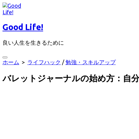
コ
ン
テ
Good Life!
ン
ツ
良い人生を生きるために
へ
ス
キ
検
ホーム
>
ライフハック
/
勉強・スキルアップ
ッ
索
切
プ
バレットジャーナルの始め方：自
り
替
え