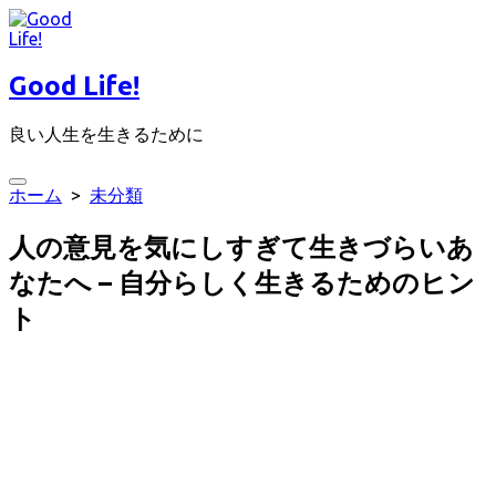
コ
ン
テ
Good Life!
ン
ツ
良い人生を生きるために
へ
ス
キ
検
ホーム
>
未分類
ッ
索
プ
切
人の意見を気にしすぎて生きづらいあ
り
替
なたへ – 自分らしく生きるためのヒン
え
ト