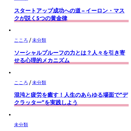
スタートアップ成功への道 – イーロン・マス
クが説く5つの黄金律
こころ
/
未分類
ソーシャルプルーフの力とは？人々を引き寄
せる心理的メカニズム
こころ
/
未分類
混沌と疲労を癒す！人生のあらゆる場面で“デ
クラッター”を実践しよう
未分類