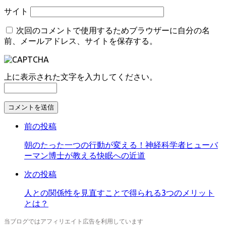
サイト
次回のコメントで使用するためブラウザーに自分の名
前、メールアドレス、サイトを保存する。
上に表示された文字を入力してください。
コ
メ
前の投稿
ン
ト
朝のたった一つの行動が変える！神経科学者ヒューバ
す
ーマン博士が教える快眠への近道
る
次の投稿
人との関係性を見直すことで得られる3つのメリット
とは？
当ブログではアフィリエイト広告を利用しています