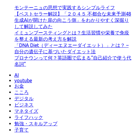
モンテーニュの思想で実践するシンプルライフ
【ベストセラー解説】「２０４５ 不都合な未来予測48
生成AIが開けた扉の向こう側」をわかりやすく深掘り
して解説してみた
イミュンブースティングとは？生活習慣や栄養で免疫
を整える最新の考え方を解説
「DNA Diet（ディーエヌエーダイエット）」とは？ –
自分の遺伝子に基づいたダイエット法
プロナウンって何？英語圏で広まる“自己紹介で使う代
名詞”
AI
youtube
お金
こころ
デジタル
ビジネス
マネタイズ
ライフハック
勉強・スキルアップ
子育て