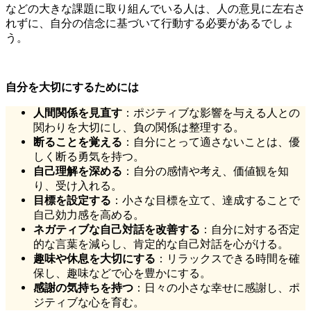
などの大きな課題に取り組んでいる人は、人の意見に左右さ
れずに、自分の信念に基づいて行動する必要があるでしょ
う。
自分を大切にするためには
人間関係を見直す
：ポジティブな影響を与える人との
関わりを大切にし、負の関係は整理する。
断ることを覚える
：自分にとって適さないことは、優
しく断る勇気を持つ。
自己理解を深める
：自分の感情や考え、価値観を知
り、受け入れる。
目標を設定する
：小さな目標を立て、達成することで
自己効力感を高める。
ネガティブな自己対話を改善する
：自分に対する否定
的な言葉を減らし、肯定的な自己対話を心がける。
趣味や休息を大切にする
：リラックスできる時間を確
保し、趣味などで心を豊かにする。
感謝の気持ちを持つ
：日々の小さな幸せに感謝し、ポ
ジティブな心を育む。