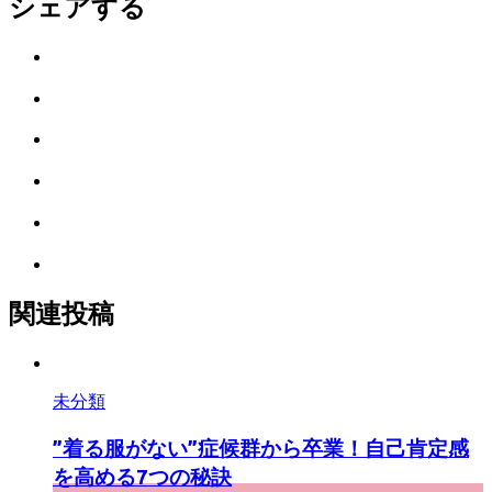
シェアする
Twitter
で
は
シ
て
ェ
LINE
な
ア
で
ブ
Facebook
シ
ッ
で
ェ
ク
Pocket
シ
ア
マ
に
ェ
ー
Feedly
保
ア
ク
で
存
に
購
関連投稿
保
読
存
未分類
”着る服がない”症候群から卒業！自己肯定感
を高める7つの秘訣