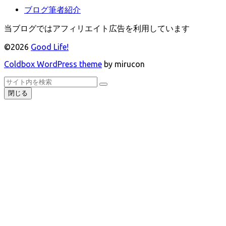
ブログ筆者紹介
当ブログではアフィリエイト広告を利用しています
©2026
Good Life!
Coldbox WordPress theme
by mirucon
ト
検
検
ッ
索
閉じる
索
プ
へ
戻
る