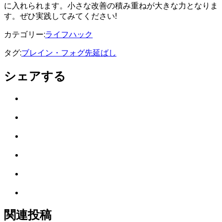
に入れられます。小さな改善の積み重ねが大きな力となりま
す。ぜひ実践してみてください!
カテゴリー:
ライフハック
タグ:
ブレイン・フォグ
先延ばし
シェアする
Twitter
で
は
シ
て
ェ
LINE
な
ア
で
ブ
Facebook
シ
ッ
で
ェ
ク
Pocket
シ
ア
マ
に
ェ
ー
Feedly
保
ア
ク
で
存
に
購
関連投稿
保
読