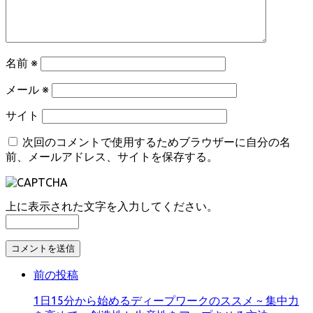
名前
※
メール
※
サイト
次回のコメントで使用するためブラウザーに自分の名
前、メールアドレス、サイトを保存する。
上に表示された文字を入力してください。
コ
メ
前の投稿
ン
ト
1日15分から始めるディープワークのススメ ~ 集中力
す