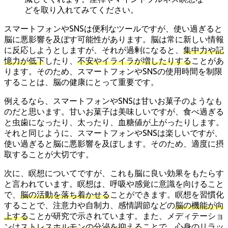
どを取り入れてみてください。
スマートフォンやSNSは便利なツールですが、使い過ぎると
脳に悪影響を及ぼす可能性があります。脳は常に新しい情報
に反応しようとしますが、それが過剰になると、
集中力や記
憶力が低下
したり、
不安やイライラが増したりする
ことがあ
ります。そのため、スマートフォンやSNSの使用時間を制限
することは、脳の健康にとって重要です。
例えるなら、スマートフォンやSNSは甘いお菓子のようなも
のだと思います。甘いお菓子は美味しいですが、食べ過ぎる
と虫歯になったり、太ったり、血糖値が上がったりします。
それと同じように、スマートフォンやSNSは楽しいですが、
使い過ぎると脳に悪影響を及ぼします。そのため、適度に摂
取することが大切です。
次に、瞑想についてですが、これも脳に良い効果をもたらす
と言われています。瞑想は、呼吸や感覚に意識を向けること
で、
脳の活動を落ち着かせる
ことができます。瞑想を習慣化
することで、注意力や自制力、感情調節などの
脳の機能が向
上する
ことが研究で示されています。また、メディテーショ
ンは
ストレスホルモンの分泌を抑える
ことで、心身のリラッ