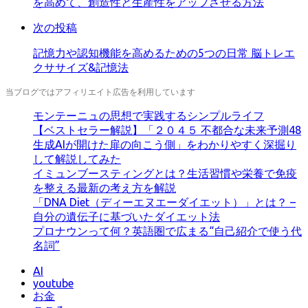
を高めて、創造性と生産性をアップさせる方法
る
次の投稿
記憶力や認知機能を高めるための5つの日常 脳トレエ
クササイズ&記憶法
当ブログではアフィリエイト広告を利用しています
モンテーニュの思想で実践するシンプルライフ
【ベストセラー解説】「２０４５ 不都合な未来予測48
生成AIが開けた扉の向こう側」をわかりやすく深掘り
して解説してみた
イミュンブースティングとは？生活習慣や栄養で免疫
を整える最新の考え方を解説
「DNA Diet（ディーエヌエーダイエット）」とは？ –
自分の遺伝子に基づいたダイエット法
プロナウンって何？英語圏で広まる“自己紹介で使う代
名詞”
AI
youtube
お金