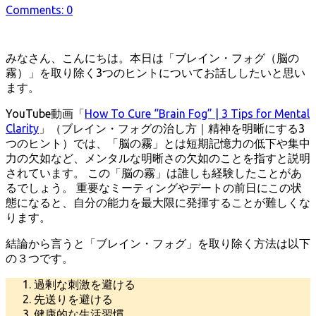
Comments: 0
更
新
日
みなさん、こんにちは。本日は「ブレイン・フォグ（脳の
霧）」を取り除く3つのヒントについてお話ししたいと思い
ます。
YouTube動画「
How To Cure “Brain Fog” | 3 Tips for Mental
Clarity
」（ブレイン・フォグの治し方｜精神を明晰にする3
つのヒント）では、「脳の霧」とは短期記憶力の低下や集中
力の欠如など、メンタルな明晰さの欠如のことを指すと説明
されています。 この「脳の霧」は誰しも経験したことがあ
るでしょう。 重要なミーティングやデートの前日にこの状
態になると、自分の能力を最大限に発揮することが難しくな
ります。
結論から言うと「ブレイン・フォグ」を取り除く方法は以下
の３つです。
過剰な刺激を避ける
先送りを避ける
健康的な生活習慣