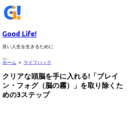
コ
ン
テ
ン
ツ
Good Life!
へ
ス
良い人生を生きるために
キ
ッ
プ
検
ホーム
>
ライフハック
索
切
クリアな頭脳を手に入れる!「ブレイ
り
替
ン・フォグ（脳の霧）」を取り除くた
え
めの3ステップ