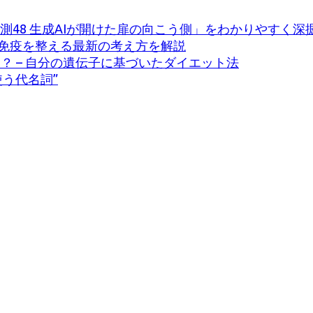
測48 生成AIが開けた扉の向こう側」をわかりやすく深
免疫を整える最新の考え方を解説
は？ – 自分の遺伝子に基づいたダイエット法
う代名詞”