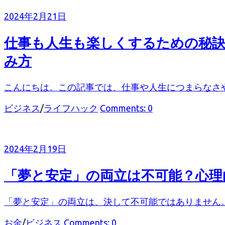
リ
2024年2月21日
ー
仕事も人生も楽しくするための秘訣
み方
こんにちは。この記事では、仕事や人生につまらなさや
カ
ビジネス
/
ライフハック
Comments: 0
テ
ゴ
リ
2024年2月19日
ー
「夢と安定」の両立は不可能？心理
「夢と安定」の両立は、決して不可能ではありません。
カ
お金
/
ビジネス
Comments: 0