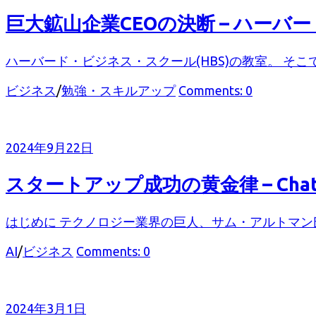
巨大鉱山企業CEOの決断 – ハー
ハーバード・ビジネス・スクール(HBS)の教室。 そこ
カ
ビジネス
/
勉強・スキルアップ
Comments: 0
テ
ゴ
リ
2024年9月22日
ー
スタートアップ成功の黄金律 – Ch
はじめに テクノロジー業界の巨人、サム・アルトマン
カ
AI
/
ビジネス
Comments: 0
テ
ゴ
リ
2024年3月1日