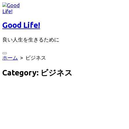
コ
ン
テ
Good Life!
ン
ツ
良い人生を生きるために
へ
ス
キ
検
ホーム
> ビジネス
ッ
索
切
プ
Category:
ビジネス
り
替
え