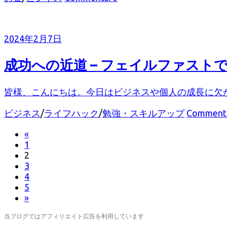
テ
ゴ
リ
2024年2月7日
ー
成功への近道 – フェイルファス
皆様、こんにちは。今日はビジネスや個人の成長に欠かせな
カ
ビジネス
/
ライフハック
/
勉強・スキルアップ
Comments
テ
«
投
ゴ
1
リ
稿
2
ー
3
の
4
5
ペ
»
ー
当ブログではアフィリエイト広告を利用しています