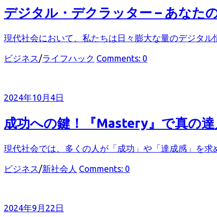
デジタル・デクラッター – あな
現代社会において、私たちは日々膨大な量のデジタル情報
カ
ビジネス
/
ライフハック
Comments: 0
テ
ゴ
リ
2024年10月4日
ー
成功への鍵！『Mastery』で真の
現代社会では、多くの人が「成功」や「達成感」を求め
カ
ビジネス
/
新社会人
Comments: 0
テ
ゴ
リ
2024年9月22日
ー