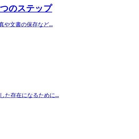
６つのステップ
や文書の保存など...
た存在になるために...