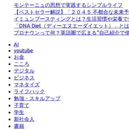
ジ
モンテーニュの思想で実践するシンプルライフ
送
【ベストセラー解説】「２０４５ 不都合な未来予
イミュンブースティングとは？生活習慣や栄養で
り
「DNA Diet（ディーエヌエーダイエット）」と
プロナウンって何？英語圏で広まる“自己紹介で使
AI
youtube
お金
こころ
デジタル
ビジネス
マネタイズ
ライフハック
勉強・スキルアップ
子育て
学生
新社会人
書籍