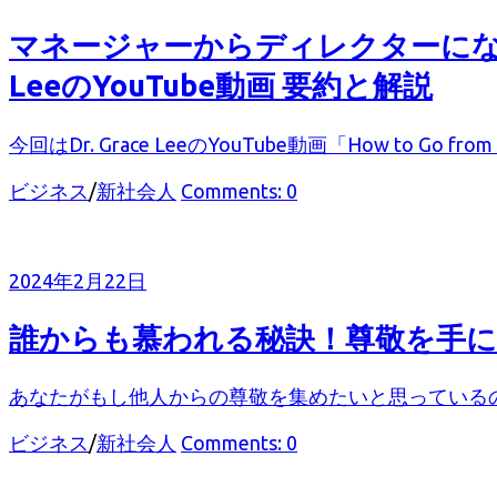
ー
マネージャーからディレクターになる方
LeeのYouTube動画 要約と解説
今回はDr. Grace LeeのYouTube動画「How to Go from Man
カ
ビジネス
/
新社会人
Comments: 0
テ
ゴ
リ
2024年2月22日
ー
誰からも慕われる秘訣！尊敬を手に
あなたがもし他人からの尊敬を集めたいと思っているの
カ
ビジネス
/
新社会人
Comments: 0
テ
ゴ