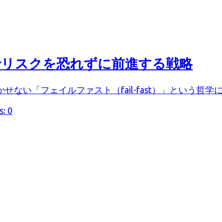
トでリスクを恐れずに前進する戦略
い「フェイルファスト（fail-fast）」という哲学につ
: 0