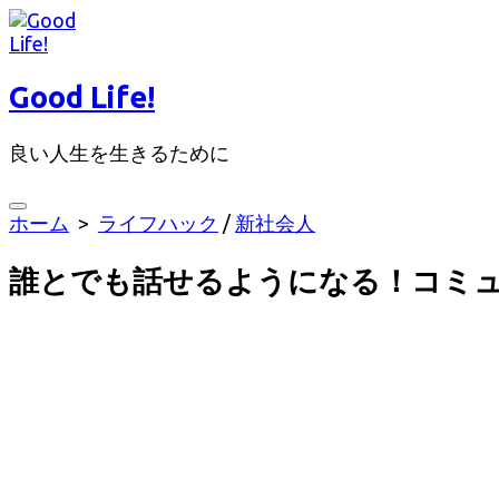
コ
ン
テ
Good Life!
ン
ツ
良い人生を生きるために
へ
ス
キ
検
ホーム
>
ライフハック
/
新社会人
ッ
索
切
プ
誰とでも話せるようになる！コミュ
り
替
え