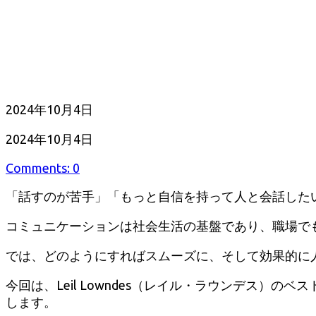
公
2024年10月4日
開
最
2024年10月4日
日
終
Comments: 0
更
新
「話すのが苦手」「もっと自信を持って人と会話した
日
コミュニケーションは社会生活の基盤であり、職場で
では、どのようにすればスムーズに、そして効果的に
今回は、Leil Lowndes（レイル・ラウンデス）のベス
します。