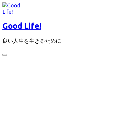
コ
ン
テ
Good Life!
ン
ツ
良い人生を生きるために
へ
ス
キ
検
ッ
索
切
プ
り
替
え