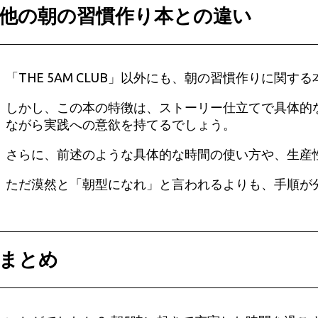
他の朝の習慣作り本との違い
「THE 5AM CLUB」以外にも、朝の習慣作りに関
しかし、この本の特徴は、ストーリー仕立てで具体的
ながら実践への意欲を持てるでしょう。
さらに、前述のような具体的な時間の使い方や、生産
ただ漠然と「朝型になれ」と言われるよりも、手順が
まとめ