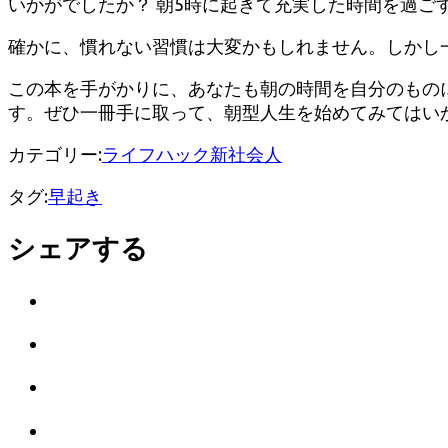
いかがでしたか？ 朝5時に起きて充実した時間を過
確かに、慣れない習慣は大変かもしれません。しかし
この本を手がかりに、あなたも朝の時間を自分のもの
す。ぜひ一冊手に取って、朝型人生を始めてみてはい
カテゴリー:
ライフハック
新社会人
タグ:
早起き
シェアする
Twitter
で
は
シ
て
ェ
LINE
な
ア
で
ブ
Facebook
シ
ッ