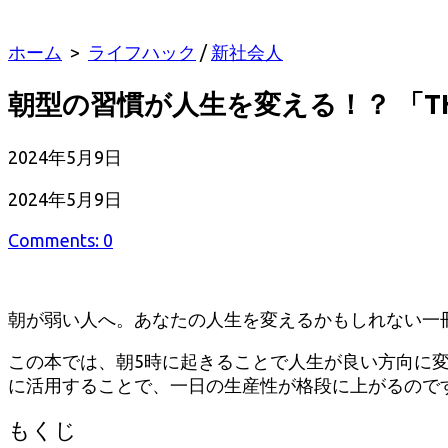
ホーム
>
ライフハック
/
新社会人
朝型の習慣が人生を変える！？ 「TH
公
2024年5月9日
開
最
2024年5月9日
日
終
Comments: 0
更
新
日
朝が弱い人へ。あなたの人生を変えるかもしれない一冊の
この本では、朝5時に起きることで人生が良い方向に
に活用することで、一日の生産性が格段に上がるので
もくじ