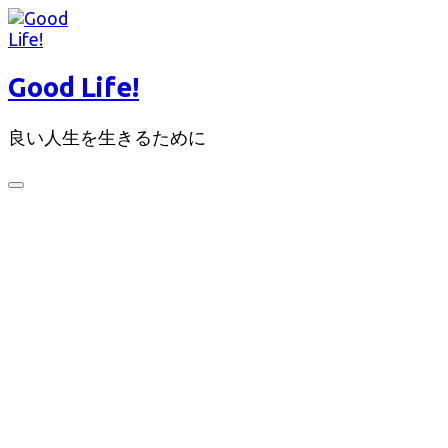
コ
ン
テ
Good Life!
ン
ツ
良い人生を生きるために
へ
ス
キ
検
ッ
索
切
プ
り
替
え