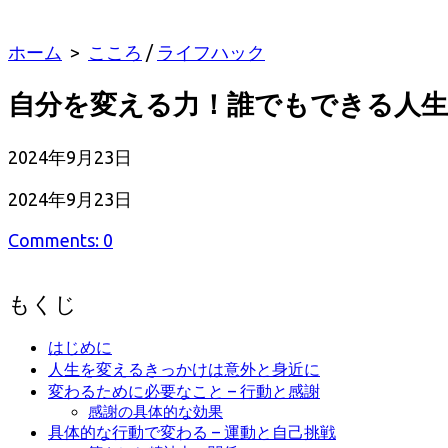
ホーム
>
こころ
/
ライフハック
自分を変える力！誰でもできる人生
公
2024年9月23日
開
最
2024年9月23日
日
終
Comments: 0
更
新
日
もくじ
はじめに
人生を変えるきっかけは意外と身近に
変わるために必要なこと – 行動と感謝
感謝の具体的な効果
具体的な行動で変わる – 運動と自己挑戦