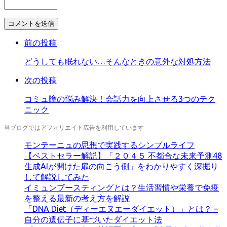
コ
メ
前の投稿
ン
ト
どうしても眠れない…そんなときの意外な対処方法
す
る
次の投稿
コミュ障の悩み解決！会話力を向上させる3つのテク
ニック
当ブログではアフィリエイト広告を利用しています
モンテーニュの思想で実践するシンプルライフ
【ベストセラー解説】「２０４５ 不都合な未来予測48
生成AIが開けた扉の向こう側」をわかりやすく深掘り
して解説してみた
イミュンブースティングとは？生活習慣や栄養で免疫
を整える最新の考え方を解説
「DNA Diet（ディーエヌエーダイエット）」とは？ –
自分の遺伝子に基づいたダイエット法