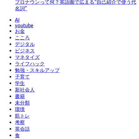
プロナウンって何？英語圏で広まる“自己紹介で使う代
名詞”
AI
youtube
お金
こころ
デジタル
ビジネス
マネタイズ
ライフハック
勉強・スキルアップ
子育て
学生
新社会人
書籍
未分類
環境
筋トレ
考察
英会話
食