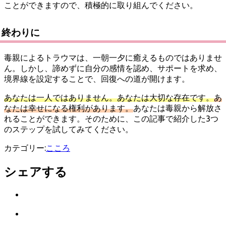
ことができますので、積極的に取り組んでください。
終わりに
毒親によるトラウマは、一朝一夕に癒えるものではありませ
ん。しかし、諦めずに自分の感情を認め、サポートを求め、
境界線を設定することで、回復への道が開けます。
あなたは一人ではありません。あなたは大切な存在です。
あ
なたは幸せになる権利があります。
あなたは毒親から解放さ
れることができます。そのために、この記事で紹介した3つ
のステップを試してみてください。
カテゴリー:
こころ
シェアする
Twitter
で
は
シ
て
ェ