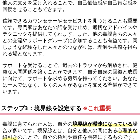
他人の支えを受け入れることで、自己価値感や自己肯定感を
回復させることもできます。
信頼できるカウンセラーやセラピストを見つけることも重要
です。専門家はあなたの話を受け止め、適切なアドバイスや
テクニックを提供してくれます。また、他の毒親育ちの人々
との交流やサポートグループに参加することも有益です。同
じような経験をした人々とのつながりは、理解や共感を得ら
れる場となります。
サポートを受けることで、過去のトラウマから解放され、健
康な人間関係を築くことができます。自分自身の回復と成長
に向けて、サポートを求める勇気を持ってください。あなた
は一人ではなく、多くの人々があなたを支える準備ができて
います。
ステップ3：境界線を設定する
※これ重要
毒親に育てられた人は、自分の
境界線が曖昧になっている
場
合が多いです。境界線とは、自分と他人の間にある
心理的な
線引き
のことで、自分の権利や責任を明確にするものです。