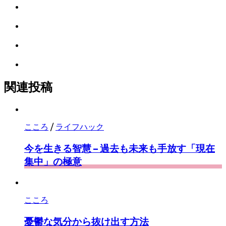
LINE
な
ア
で
ブ
Facebook
シ
ッ
で
ェ
ク
Pocket
シ
ア
マ
に
ェ
ー
Feedly
保
ア
ク
で
存
に
購
関連投稿
保
読
存
こころ
/
ライフハック
今を生きる智慧 – 過去も未来も手放す「現在
集中」の極意
こころ
憂鬱な気分から抜け出す方法