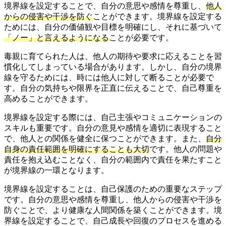
境界線を設定することで、自分の意思や感情を尊重し、
他人
からの侵害や干渉を防ぐ
ことができます。境界線を設定する
ためには、自分の価値観や目標を明確にし、それに基づいて
「ノー」と言えるようになる
ことが必要です。
毒親に育てられた人は、他人の期待や要求に応えることを習
慣化してしまっている場合があります。しかし、自分の境界
線を守るためには、時には他人に対して断ることが必要で
す。自分の気持ちや限界を正直に伝えることで、自己尊重を
高めることができます。
境界線を設定する際には、自己主張やコミュニケーションの
スキルも重要です。自分の意見や感情を適切に表現すること
で、他人との関係を健全に保つことができます。また、
自分
自身の責任範囲を明確にすることも大切
です。他人の問題や
責任を抱え込むことなく、自分の範囲内で責任を果たすこと
が境界線の一環となります。
境界線を設定することは、自己保護のための重要なステップ
です。自分の意思や感情を尊重し、他人からの侵害や干渉を
防ぐことで、より健康な人間関係を築くことができます。境
界線を設定することで、自己成長や回復のプロセスを進める