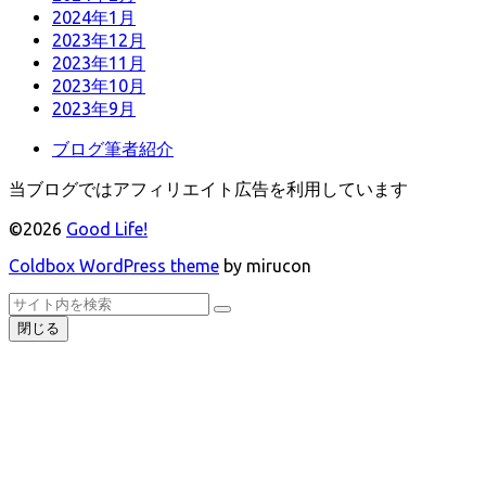
2024年1月
2023年12月
2023年11月
2023年10月
2023年9月
ブログ筆者紹介
当ブログではアフィリエイト広告を利用しています
©2026
Good Life!
Coldbox WordPress theme
by mirucon
ト
検
検
ッ
索
閉じる
索
プ
へ
戻
る