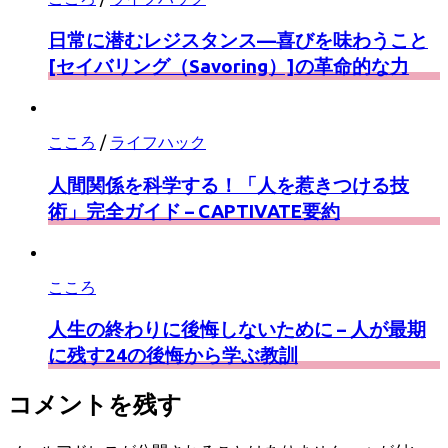
日常に潜むレジスタンス—喜びを味わうこと
[セイバリング（Savoring）]の革命的な力
こころ
/
ライフハック
人間関係を科学する！「人を惹きつける技
術」完全ガイド – CAPTIVATE要約
こころ
人生の終わりに後悔しないために – 人が最期
に残す24の後悔から学ぶ教訓
コメントを残す