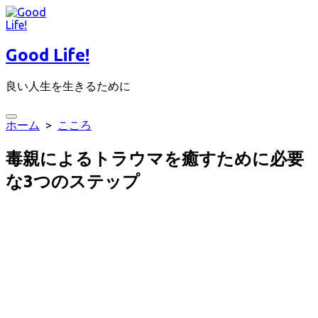
コ
ン
テ
Good Life!
ン
ツ
良い人生を生きるために
へ
ス
キ
検
ホーム
>
こころ
ッ
索
プ
切
毒親によるトラウマを癒すために必要
り
替
な3つのステップ
え