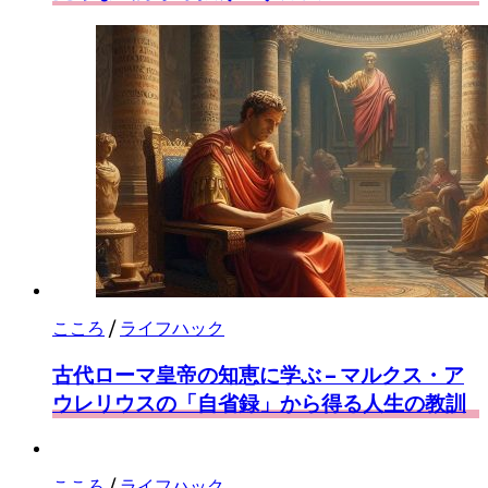
こころ
/
ライフハック
古代ローマ皇帝の知恵に学ぶ – マルクス・ア
ウレリウスの「自省録」から得る人生の教訓
こころ
/
ライフハック