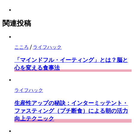
マ
に
ェ
ー
Feedly
保
ア
ク
で
存
に
購
関連投稿
保
読
存
こころ
/
ライフハック
「マインドフル・イーティング」とは？脳と
心を変える食事法
ライフハック
生産性アップの秘訣：インターミッテント・
ファスティング（プチ断食）による朝の活力
向上テクニック