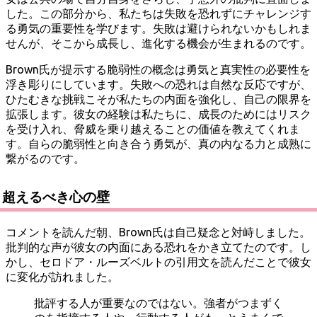
した。この部分から、私たちは失敗を恐れずにチャレンジす
る勇気の重要性を学びます。失敗は避けられないかもしれま
せんが、そこから成長し、進化する機会が生まれるのです。
Brown氏が提示する脆弱性の概念は勇気と真実性の必要性を
浮き彫りにしています。失敗への恐れは自然な反応ですが、
ひたむきな挑戦こそが私たちの内面を強化し、自己の限界を
拡張します。彼女の経験は私たちに、成長のためにはリスク
を受け入れ、脅威を乗り越えることの価値を教えてくれま
す。自らの脆弱性と向き合う勇気が、真の内なる力と成熟に
繋がるのです。
超えるべき心の壁
コメントを読んだ朝、Brown氏は自己疑念と対峙しました。
批判的な声が彼女の内面にある恐れをかき立てたのです。し
かし、セロドア・ルーズベルトの引用文を読んだことで彼女
に変化が訪れました。
批評する人が重要なのではない。強者がつまずく