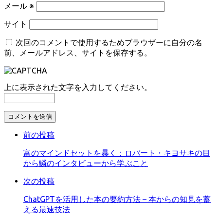
メール
※
サイト
次回のコメントで使用するためブラウザーに自分の名
前、メールアドレス、サイトを保存する。
上に表示された文字を入力してください。
コ
メ
前の投稿
ン
ト
富のマインドセットを暴く：ロバート・キヨサキの目
す
から鱗のインタビューから学ぶこと
る
次の投稿
ChatGPTを活用した本の要約方法 – 本からの知見を蓄
える最速技法