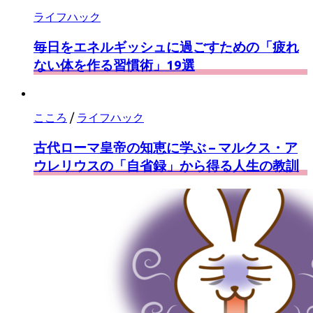
ライフハック
毎日をエネルギッシュに過ごすための「疲れ
ない体を作る習慣術」19選
こころ
/
ライフハック
古代ローマ皇帝の知恵に学ぶ – マルクス・ア
ウレリウスの「自省録」から得る人生の教訓