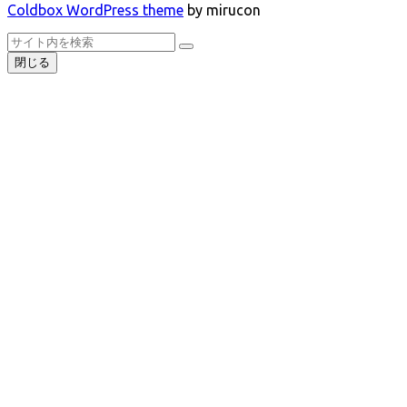
Coldbox WordPress theme
by mirucon
ト
検
検
ッ
索
閉じる
索
プ
へ
戻
る