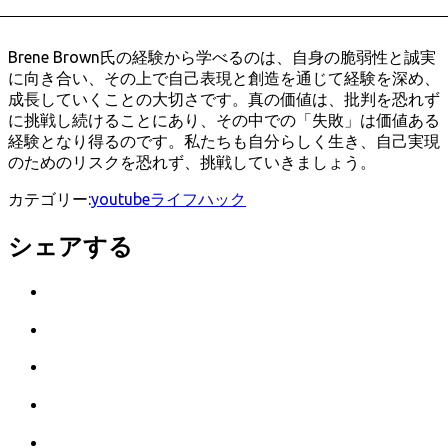
Brene Brown氏の経験から学べるのは、自身の脆弱性と誠実
に向き合い、その上で自己表現と創造を通じて経験を深め、
成長していくことの大切さです。真の価値は、批判を恐れず
に挑戦し続けることにあり、その中での「失敗」は価値ある
経験となり得るのです。私たちも自分らしく生き、自己実現
のためのリスクを恐れず、挑戦していきましょう。
カテゴリー:
youtube
ライフハック
シェアする
Twitter
で
は
シ
て
ェ
LINE
な
ア
で
ブ
Facebook
シ
ッ
で
ェ
ク
Pocket
シ
ア