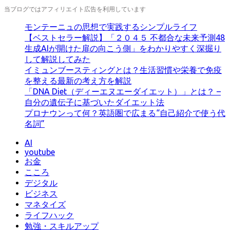
当ブログではアフィリエイト広告を利用しています
モンテーニュの思想で実践するシンプルライフ
【ベストセラー解説】「２０４５ 不都合な未来予測48
生成AIが開けた扉の向こう側」をわかりやすく深掘り
して解説してみた
イミュンブースティングとは？生活習慣や栄養で免疫
を整える最新の考え方を解説
「DNA Diet（ディーエヌエーダイエット）」とは？ –
自分の遺伝子に基づいたダイエット法
プロナウンって何？英語圏で広まる“自己紹介で使う代
名詞”
AI
youtube
お金
こころ
デジタル
ビジネス
マネタイズ
ライフハック
勉強・スキルアップ