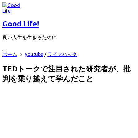
コ
ン
テ
Good Life!
ン
ツ
良い人生を生きるために
へ
ス
キ
検
ホーム
>
youtube
/
ライフハック
ッ
索
プ
切
TEDトークで注目された研究者が、批
り
替
判を乗り越えて学んだこと
え