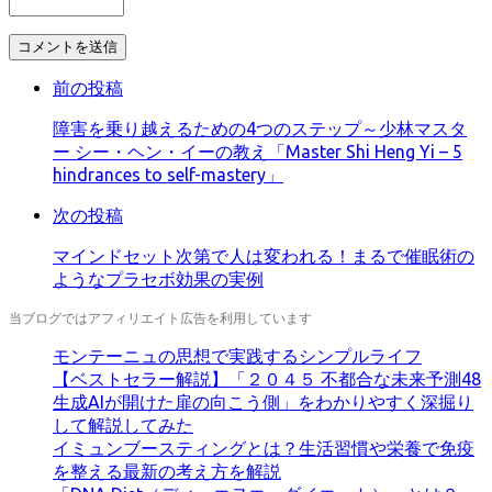
コ
メ
前の投稿
ン
ト
障害を乗り越えるための4つのステップ～少林マスタ
す
ー シー・ヘン・イーの教え「Master Shi Heng Yi – 5
る
hindrances to self-mastery」
次の投稿
マインドセット次第で人は変われる！まるで催眠術の
ようなプラセボ効果の実例
当ブログではアフィリエイト広告を利用しています
モンテーニュの思想で実践するシンプルライフ
【ベストセラー解説】「２０４５ 不都合な未来予測48
生成AIが開けた扉の向こう側」をわかりやすく深掘り
して解説してみた
イミュンブースティングとは？生活習慣や栄養で免疫
を整える最新の考え方を解説