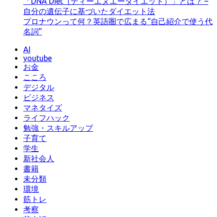
「DNA Diet（ディーエヌエーダイエット）」とは？ –
自分の遺伝子に基づいたダイエット法
プロナウンって何？英語圏で広まる“自己紹介で使う代
名詞”
AI
youtube
お金
こころ
デジタル
ビジネス
マネタイズ
ライフハック
勉強・スキルアップ
子育て
学生
新社会人
書籍
未分類
環境
筋トレ
考察