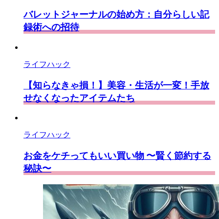
バレットジャーナルの始め方：自分らしい記
録術への招待
ライフハック
【知らなきゃ損！】美容・生活が一変！手放
せなくなったアイテムたち
ライフハック
お金をケチってもいい買い物 〜賢く節約する
秘訣〜