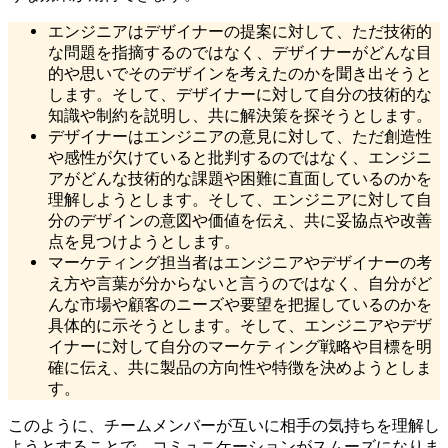
エンジニアはデザイナーの提案に対して、ただ技術的
な問題を指摘するのではなく、デザイナーがどんな目
的や思いでそのデザインを考えたのかを聞き出そうと
します。そして、デザイナーに対して自分の技術的な
知識や制約を説明し、共に解決策を探そうとします。
デザイナーはエンジニアの意見に対して、ただ創造性
や感性が欠けていると批判するのではなく、エンジニ
アがどんな技術的な課題や困難に直面しているのかを
理解しようとします。そして、エンジニアに対して自
分のデザインの意図や価値を伝え、共に妥協点や改善
点を見つけようとします。
マーケティング担当者はエンジニアやデザイナーの考
え方や言葉が分からないと言うのではなく、自分がど
んな市場や顧客のニーズや要望を把握しているのかを
具体的に示そうとします。そして、エンジニアやデザ
イナーに対して自分のマーケティング戦略や目標を明
確に伝え、共に製品の方向性や特徴を決めようとしま
す。
このように、チームメンバーが互いに相手の気持ちを理解し
ようとすることで、コミュニケーションがスムーズになりま