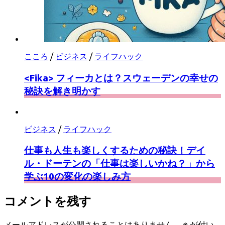
こころ
/
ビジネス
/
ライフハック
<Fika> フィーカとは？スウェーデンの幸せの
秘訣を解き明かす
ビジネス
/
ライフハック
仕事も人生も楽しくするための秘訣！デイ
ル・ドーテンの「仕事は楽しいかね？」から
学ぶ10の変化の楽しみ方
コメントを残す
メールアドレスが公開されることはありません。
※
が付い