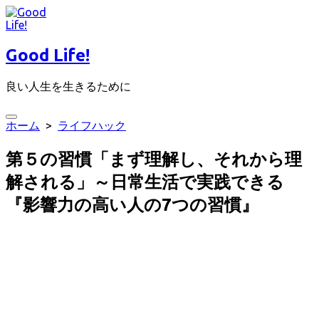
コ
ン
テ
Good Life!
ン
ツ
良い人生を生きるために
へ
ス
キ
検
ホーム
>
ライフハック
ッ
索
プ
切
第５の習慣「まず理解し、それから理
り
替
解される」～日常生活で実践できる
え
『影響力の高い人の7つの習慣』