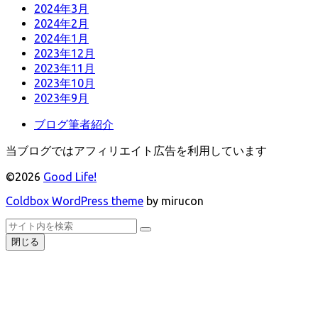
2024年3月
2024年2月
2024年1月
2023年12月
2023年11月
2023年10月
2023年9月
ブログ筆者紹介
当ブログではアフィリエイト広告を利用しています
©2026
Good Life!
Coldbox WordPress theme
by mirucon
ト
検
検
ッ
索
閉じる
索
プ
へ
戻
る