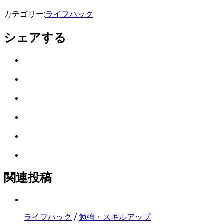
カテゴリー:
ライフハック
シェアする
Twitter
で
は
シ
て
ェ
LINE
な
ア
で
ブ
Facebook
シ
ッ
で
ェ
ク
Pocket
シ
ア
マ
に
ェ
ー
Feedly
保
ア
ク
で
存
に
購
関連投稿
保
読
存
ライフハック
/
勉強・スキルアップ