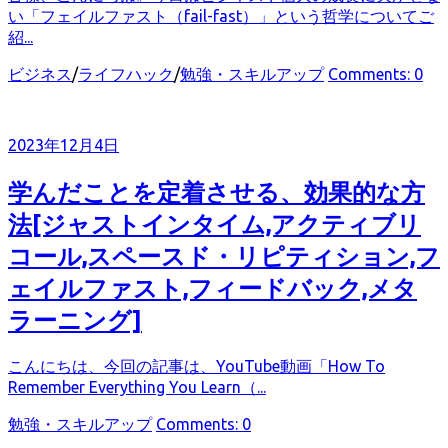
い「フェイルファスト（fail-fast）」という哲学についてご
紹...
カ
ビジネス
/
ライフハック
/
勉強・スキルアップ
Comments: 0
テ
ゴ
リ
2023年12月4日
ー
学んだことを定着させる、効果的な方
法[ジャストインタイム,アクティブリ
コール,スペースド・リピティション,フ
ェイルファスト,フィードバック,メタ
ラーニング]
こんにちは、今回の記事は、YouTube動画「How To
Remember Everything You Learn（...
カ
勉強・スキルアップ
Comments: 0
テ