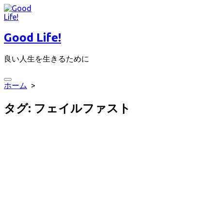
コ
ン
テ
Good Life!
ン
ツ
良い人生を生きるために
へ
ス
キ
検
ホーム
>
ッ
索
プ
切
タグ:
フェイルファスト
り
替
え