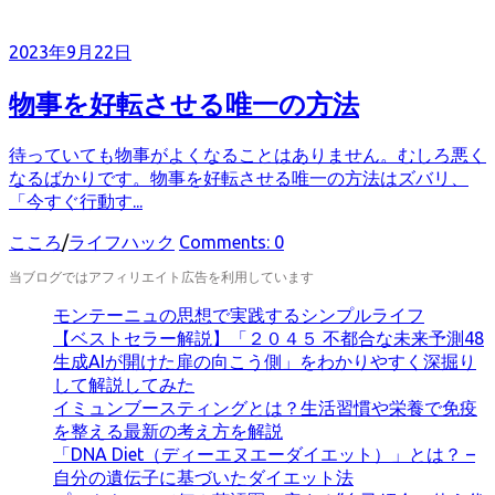
ゴ
リ
2023年9月22日
ー
物事を好転させる唯一の方法
待っていても物事がよくなることはありません。むしろ悪く
なるばかりです。物事を好転させる唯一の方法はズバリ、
「今すぐ行動す...
カ
こころ
/
ライフハック
Comments: 0
テ
当ブログではアフィリエイト広告を利用しています
ゴ
リ
モンテーニュの思想で実践するシンプルライフ
ー
【ベストセラー解説】「２０４５ 不都合な未来予測48
生成AIが開けた扉の向こう側」をわかりやすく深掘り
して解説してみた
イミュンブースティングとは？生活習慣や栄養で免疫
を整える最新の考え方を解説
「DNA Diet（ディーエヌエーダイエット）」とは？ –
自分の遺伝子に基づいたダイエット法