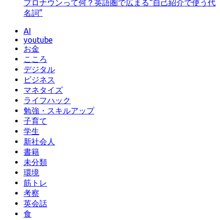
プロナウンって何？英語圏で広まる“自己紹介で使う代
名詞”
AI
youtube
お金
こころ
デジタル
ビジネス
マネタイズ
ライフハック
勉強・スキルアップ
子育て
学生
新社会人
書籍
未分類
環境
筋トレ
考察
英会話
食