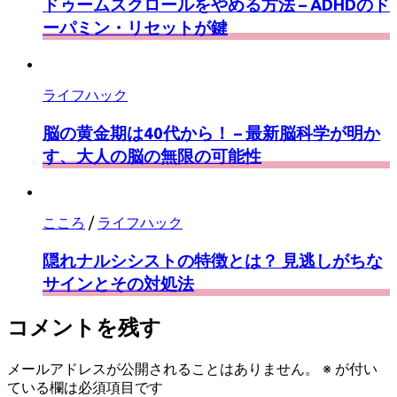
ドゥームスクロールをやめる方法 – ADHDのド
ーパミン・リセットが鍵
ライフハック
脳の黄金期は40代から！ – 最新脳科学が明か
す、大人の脳の無限の可能性
こころ
/
ライフハック
隠れナルシシストの特徴とは？ 見逃しがちな
サインとその対処法
コメントを残す
メールアドレスが公開されることはありません。
※
が付い
ている欄は必須項目です