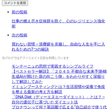
コ
メ
前の投稿
ン
ト
仕事の燃え尽き症候群を防ぐ、心のレジリエンス強化
す
術
る
次の投稿
買わない習慣 – 浪費癖を克服し、自由な人生を手に入
れるための7つの秘訣
当ブログではアフィリエイト広告を利用しています
モンテーニュの思想で実践するシンプルライフ
【ベストセラー解説】「２０４５ 不都合な未来予測48
生成AIが開けた扉の向こう側」をわかりやすく深掘り
して解説してみた
イミュンブースティングとは？生活習慣や栄養で免疫
を整える最新の考え方を解説
「DNA Diet（ディーエヌエーダイエット）」とは？ –
自分の遺伝子に基づいたダイエット法
プロナウンって何？英語圏で広まる“自己紹介で使う代