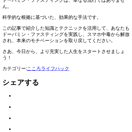
ん。
科学的な根拠に基づいた、効果的な手法です。
この記事で紹介した知識とテクニックを活用して、あなたも
ドーパミン・ファスティングを実践し、スマホ中毒から解放
され、本来のモチベーションを取り戻してください。
さあ、今日から、より充実した人生をスタートさせましょ
う！
カテゴリー:
こころ
ライフハック
シェアする
Twitter
で
は
シ
て
ェ
LINE
な
ア
で
ブ
Facebook
シ
ッ