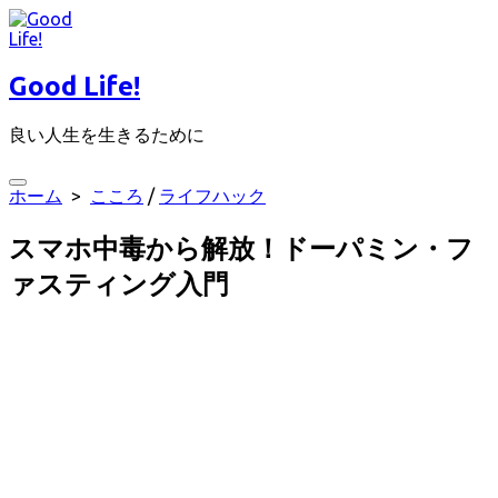
コ
ン
テ
Good Life!
ン
ツ
良い人生を生きるために
へ
ス
キ
検
ホーム
>
こころ
/
ライフハック
ッ
索
プ
切
スマホ中毒から解放！ドーパミン・フ
り
替
ァスティング入門
え