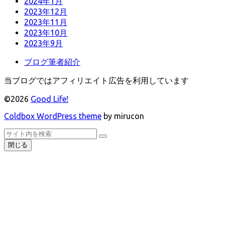
2024年1月
2023年12月
2023年11月
2023年10月
2023年9月
ブログ筆者紹介
当ブログではアフィリエイト広告を利用しています
©2026
Good Life!
Coldbox WordPress theme
by mirucon
ト
検
検
ッ
索
閉じる
索
プ
へ
戻
る