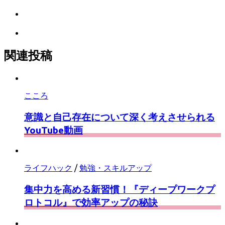
で
ェ
ク
Pocket
シ
ア
マ
に
ェ
ー
Feedly
保
ア
ク
で
存
に
購
関連投稿
保
読
存
こころ
意識と自己存在について深く考えさせられる
YouTube動画
ライフハック
/
勉強・スキルアップ
集中力を高める新習慣！『ディープワークプ
ロトコル』で効率アップの秘訣