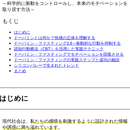
～科学的に衝動をコントロールし、本来のモチベーションを
取り戻す方法～
もくじ
はじめに
ドーパミンとは何か？快感の正体を理解する
ドーパミン・ファスティング2.0 – 衝動的な行動を抑制する
認知行動療法（CBT）を活用した実践テクニック
ドーパミン・ファスティングでモチベーションを回復させる
ドーパミン・ファスティングの実践ステップと成功の秘訣
シリコンバレーで生まれたトレンド
まとめ
はじめに
現代社会は、
私たちの感情を刺激するように設計された情報
や誘惑に満ち溢れています
。