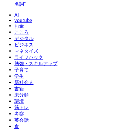
名詞”
AI
youtube
お金
こころ
デジタル
ビジネス
マネタイズ
ライフハック
勉強・スキルアップ
子育て
学生
新社会人
書籍
未分類
環境
筋トレ
考察
英会話
食