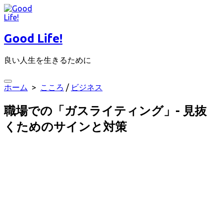
コ
ン
テ
Good Life!
ン
ツ
良い人生を生きるために
へ
ス
キ
検
ホーム
>
こころ
/
ビジネス
ッ
索
プ
切
職場での「ガスライティング」- 見抜
り
替
くためのサインと対策
え