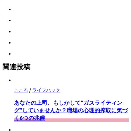
で
は
シ
て
ェ
LINE
な
ア
で
ブ
Facebook
シ
ッ
で
ェ
ク
Pocket
シ
ア
マ
に
ェ
ー
Feedly
保
ア
ク
で
存
に
購
関連投稿
保
読
存
こころ
/
ライフハック
あなたの上司、もしかして“ガスライティン
グ”していませんか？職場の心理的搾取に気づ
く6つの兆候