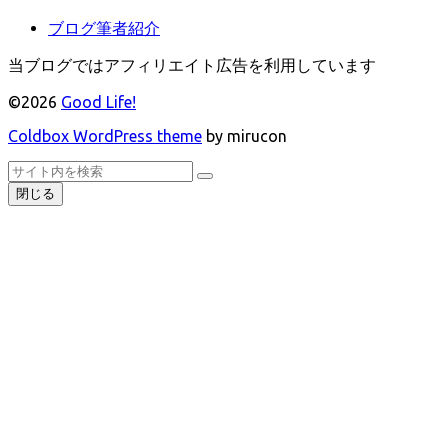
ブログ筆者紹介
当ブログではアフィリエイト広告を利用しています
©2026
Good Life!
Coldbox WordPress theme
by mirucon
ト
検
検
ッ
索
閉じる
索
プ
へ
戻
る