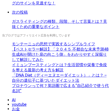
グのサインを見逃すな！
る
次の投稿
ガスライティングの種類、段階、そして言葉とは？見
抜くための重要なポイント
当ブログではアフィリエイト広告を利用しています
モンテーニュの思想で実践するシンプルライフ
【ベストセラー解説】「２０４５ 不都合な未来予測48
生成AIが開けた扉の向こう側」をわかりやすく深掘り
して解説してみた
イミュンブースティングとは？生活習慣や栄養で免疫
を整える最新の考え方を解説
「DNA Diet（ディーエヌエーダイエット）」とは？ –
自分の遺伝子に基づいたダイエット法
プロナウンって何？英語圏で広まる“自己紹介で使う代
名詞”
AI
youtube
お金