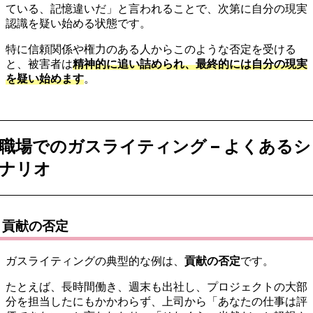
ている、記憶違いだ」と言われることで、次第に自分の現実
認識を疑い始める状態です。
特に信頼関係や権力のある人からこのような否定を受ける
と、被害者は
精神的に追い詰められ、最終的には自分の現実
を疑い始めます
。
職場でのガスライティング – よくあるシ
ナリオ
貢献の否定
ガスライティングの典型的な例は、
貢献の否定
です。
たとえば、長時間働き、週末も出社し、プロジェクトの大部
分を担当したにもかかわらず、上司から「あなたの仕事は評