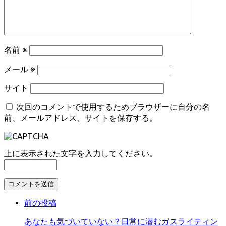
名前
※
メール
※
サイト
次回のコメントで使用するためブラウザーに自分の名
前、メールアドレス、サイトを保存する。
上に表示された文字を入力してください。
コ
メ
前の投稿
ン
ト
あなたも気づいていない？日常に潜むガスライティン
す