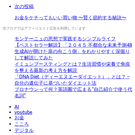
次の投稿
お金をケチってもいい買い物 〜賢く節約する秘訣〜
当ブログではアフィリエイト広告を利用しています
モンテーニュの思想で実践するシンプルライフ
【ベストセラー解説】「２０４５ 不都合な未来予測48
生成AIが開けた扉の向こう側」をわかりやすく深掘り
して解説してみた
イミュンブースティングとは？生活習慣や栄養で免疫
を整える最新の考え方を解説
「DNA Diet（ディーエヌエーダイエット）」とは？ –
自分の遺伝子に基づいたダイエット法
プロナウンって何？英語圏で広まる“自己紹介で使う代
名詞”
AI
youtube
お金
こころ
デジタル