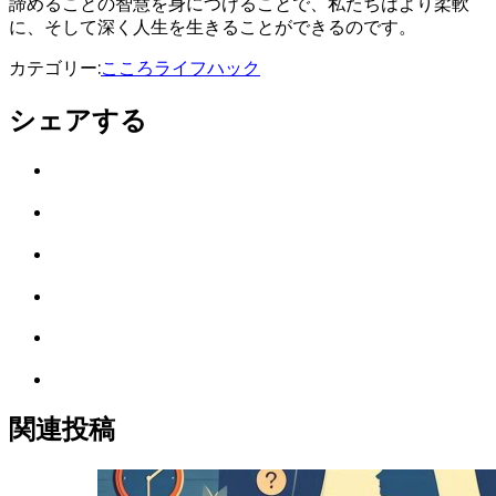
諦めることの智慧を身につけることで、私たちはより柔軟
に、そして深く人生を生きることができるのです。
カテゴリー:
こころ
ライフハック
シェアする
Twitter
で
は
シ
て
ェ
LINE
な
ア
で
ブ
Facebook
シ
ッ
で
ェ
ク
Pocket
シ
ア
マ
に
ェ
ー
Feedly
保
ア
ク
で
存
に
購
関連投稿
保
読
存