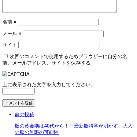
名前
※
メール
※
サイト
次回のコメントで使用するためブラウザーに自分の名
前、メールアドレス、サイトを保存する。
上に表示された文字を入力してください。
コ
メ
前の投稿
ン
ト
脳の黄金期は40代から！ – 最新脳科学が明かす、大人
す
の脳の無限の可能性
る