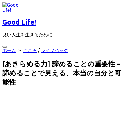
コ
ン
テ
Good Life!
ン
ツ
良い人生を生きるために
へ
ス
キ
検
ホーム
>
こころ
/
ライフハック
ッ
索
プ
切
[あきらめる力] 諦めることの重要性 –
り
替
諦めることで見える、本当の自分と可
え
能性