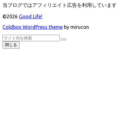
当ブログではアフィリエイト広告を利用しています
©2026
Good Life!
Coldbox WordPress theme
by mirucon
ト
検
検
ッ
索
閉じる
索
プ
へ
戻
る