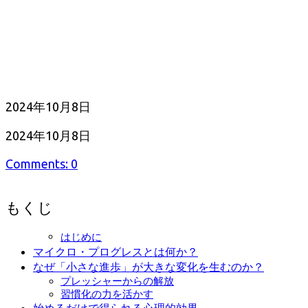
公
2024年10月8日
開
最
2024年10月8日
日
終
Comments: 0
更
新
日
もくじ
はじめに
マイクロ・プログレスとは何か？
なぜ「小さな進歩」が大きな変化を生むのか？
プレッシャーからの解放
習慣化の力を活かす
始めるだけで得られる心理的効果