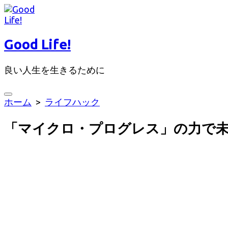
コ
ン
テ
Good Life!
ン
ツ
良い人生を生きるために
へ
ス
キ
検
ホーム
>
ライフハック
ッ
索
切
プ
「マイクロ・プログレス」の力で
り
替
え