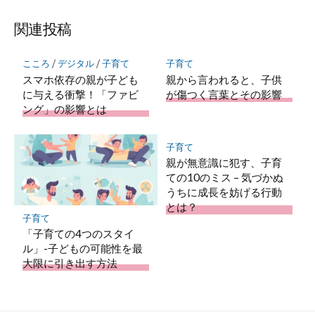
ブ
読
ェ
ェ
ェ
存
ッ
ア
ア
ア
関連投稿
ク
マ
こころ
/
デジタル
/
子育て
子育て
ー
スマホ依存の親が子ども
親から言われると、子供
ク
に与える衝撃！「ファビ
が傷つく言葉とその影響
に
ング」の影響とは
保
存
子育て
親が無意識に犯す、子育
ての10のミス – 気づかぬ
うちに成長を妨げる行動
とは？
子育て
「子育ての4つのスタイ
ル」-子どもの可能性を最
大限に引き出す方法