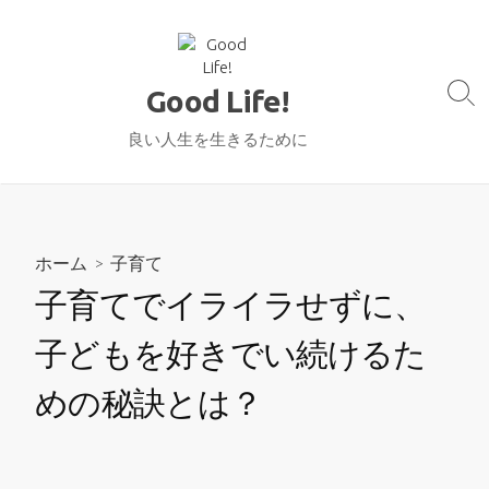
コ
ン
テ
Good Life!
ン
検
ツ
索
良い人生を生きるために
切
へ
り
ス
替
キ
え
ッ
ホーム
>
子育て
プ
子育てでイライラせずに、
子どもを好きでい続けるた
めの秘訣とは？