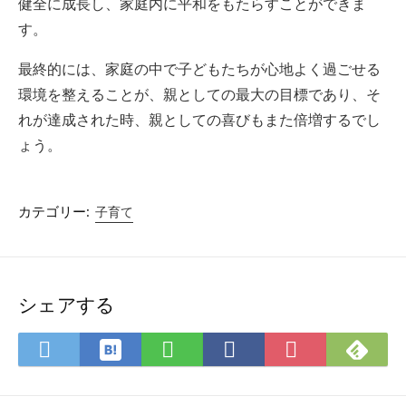
健全に成長し、家庭内に平和をもたらすことができま
す。
最終的には、家庭の中で子どもたちが心地よく過ごせる
環境を整えることが、親としての最大の目標であり、そ
れが達成された時、親としての喜びもまた倍増するでし
ょう。
カテゴリー:
子育て
シェアする
は
Fee
Twitter
LINE
Facebook
Pocket
て
で
で
で
で
に
な
購
シ
シ
シ
保