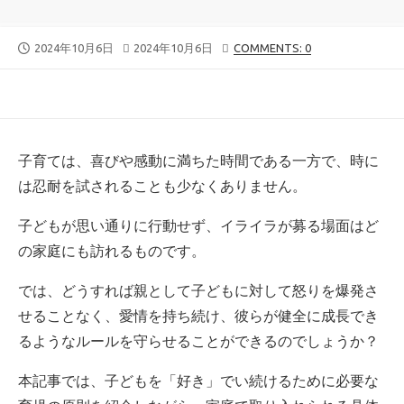
公
最
2024年10月6日
2024年10月6日
COMMENTS: 0
開
終
日
更
新
日
子育ては、喜びや感動に満ちた時間である一方で、時に
は忍耐を試されることも少なくありません。
子どもが思い通りに行動せず、イライラが募る場面はど
の家庭にも訪れるものです。
では、どうすれば親として子どもに対して怒りを爆発さ
せることなく、愛情を持ち続け、彼らが健全に成長でき
るようなルールを守らせることができるのでしょうか？
本記事では、子どもを「好き」でい続けるために必要な