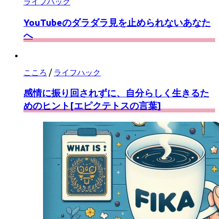
ライフハック
YouTubeのダラダラ見を止められないあなた
へ
こころ
/
ライフハック
感情に振り回されずに、自分らしく生きるた
めのヒント[エピクテトスの言葉]