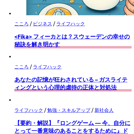
こころ
/
ビジネス
/
ライフハック
<Fika> フィーカとは？スウェーデンの幸せの
秘訣を解き明かす
こころ
/
ライフハック
あなたの記憶が狂わされている – ガスライテ
ィングという心理的虐待の正体と対処法
ライフハック
/
勉強・スキルアップ
/
新社会人
【要約・解説】『ロングゲーム ― 今、自分に
とって一番意味のあることをするために』ド