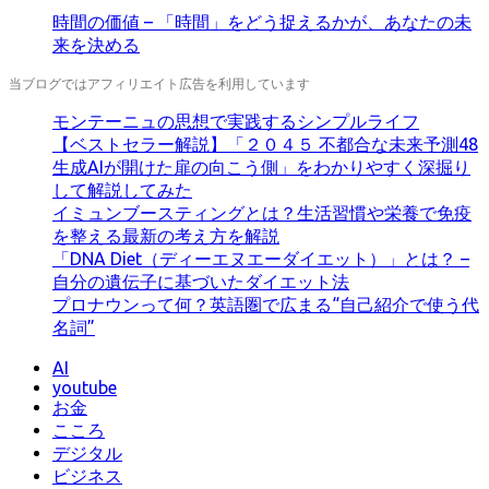
時間の価値 – 「時間」をどう捉えるかが、あなたの未
来を決める
当ブログではアフィリエイト広告を利用しています
モンテーニュの思想で実践するシンプルライフ
【ベストセラー解説】「２０４５ 不都合な未来予測48
生成AIが開けた扉の向こう側」をわかりやすく深掘り
して解説してみた
イミュンブースティングとは？生活習慣や栄養で免疫
を整える最新の考え方を解説
「DNA Diet（ディーエヌエーダイエット）」とは？ –
自分の遺伝子に基づいたダイエット法
プロナウンって何？英語圏で広まる“自己紹介で使う代
名詞”
AI
youtube
お金
こころ
デジタル
ビジネス