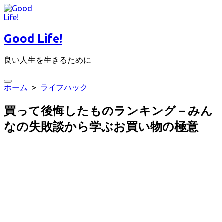
コ
ン
テ
Good Life!
ン
ツ
良い人生を生きるために
へ
ス
キ
検
ホーム
>
ライフハック
ッ
索
プ
切
買って後悔したものランキング – みん
り
替
なの失敗談から学ぶお買い物の極意
え