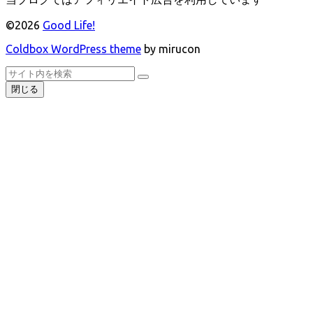
©2026
Good Life!
Coldbox WordPress theme
by mirucon
ト
検
検
ッ
索
閉じる
索
プ
へ
戻
る