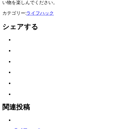
い物を楽しんでください。
カテゴリー:
ライフハック
シェアする
Twitter
で
は
シ
て
ェ
LINE
な
ア
で
ブ
Facebook
シ
ッ
で
ェ
ク
Pocket
シ
ア
マ
に
ェ
ー
Feedly
保
ア
ク
で
存
に
購
関連投稿
保
読
存