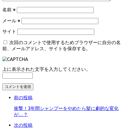
名前
※
メール
※
サイト
次回のコメントで使用するためブラウザーに自分の名
前、メールアドレス、サイトを保存する。
上に表示された文字を入力してください。
コ
メ
前の投稿
ン
ト
衝撃！3年間シャンプーをやめたら髪に劇的な変化
す
が…？
る
次の投稿