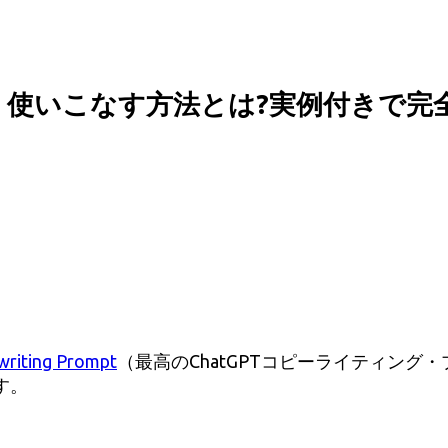
とく使いこなす方法とは?実例付きで完
riting Prompt
（最高のChatGPTコピーライティン
す。