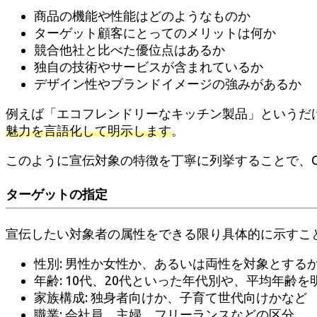
商品の機能や性能はどのようなものか
ターゲット顧客にとってのメリットは何か
競合他社と比べた優位点はあるか
独自の技術やサービスが含まれているか
デザイン性やブランドイメージの強みがあるか
例えば「エコフレンドリーなキッチン製品」というだ
魅力を言語化して明示します
。
このように宣伝対象の特徴を丁寧に列挙することで、C
ターゲットの指定
宣伝したい対象者の属性をできる限り具体的に示すこ
性別: 男性か女性か、あるいは両性を対象とする
年齢: 10代、20代といった年代別や、平均年齢を
家族構成: 独身者向けか、子育て世代向けかなど
職業: 会社員、主婦、フリーランスなどの区分