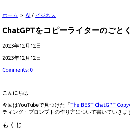
ホーム
>
AI
/
ビジネス
ChatGPTをコピーライターのご
公
2023年12月12日
開
最
2023年12月12日
日
終
Comments: 0
更
新
日
こんにちは!
今回はYouTubeで見つけた「
The BEST ChatGPT Copyw
ティング・プロンプトの作り方について書いていきま
もくじ