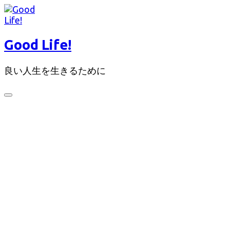
コ
ン
テ
Good Life!
ン
ツ
良い人生を生きるために
へ
ス
キ
検
ッ
索
切
プ
り
替
え