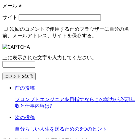
メール
※
サイト
次回のコメントで使用するためブラウザーに自分の名
前、メールアドレス、サイトを保存する。
上に表示された文字を入力してください。
コ
メ
前の投稿
ン
ト
プロンプトエンジニアを目指すならこの能力が必要!年
す
収と仕事内容は?
る
次の投稿
自分らしい人生を送るための3つのヒント