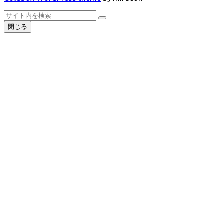
ト
検
検
ッ
索
閉じる
索
プ
へ
戻
る