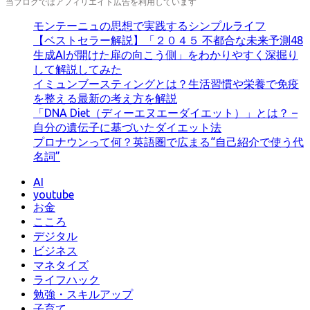
当ブログではアフィリエイト広告を利用しています
モンテーニュの思想で実践するシンプルライフ
【ベストセラー解説】「２０４５ 不都合な未来予測48
生成AIが開けた扉の向こう側」をわかりやすく深掘り
して解説してみた
イミュンブースティングとは？生活習慣や栄養で免疫
を整える最新の考え方を解説
「DNA Diet（ディーエヌエーダイエット）」とは？ –
自分の遺伝子に基づいたダイエット法
プロナウンって何？英語圏で広まる“自己紹介で使う代
名詞”
AI
youtube
お金
こころ
デジタル
ビジネス
マネタイズ
ライフハック
勉強・スキルアップ
子育て