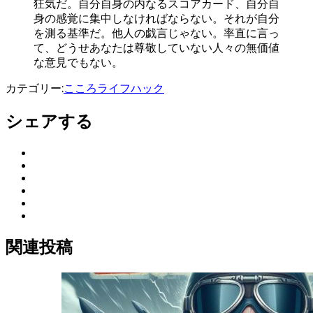
狂気だ。自分自身の内なるスコアカード、自分自
身の感覚に集中しなければならない。それが自分
を測る基準だ。他人の戯言じゃない。率直に言っ
て、どうせあなたは尊敬していない人々の無価値
な意見でもない。
カテゴリー:
こころ
ライフハック
シェアする
Twitter
は
で
て
シ
LINE
な
ェ
で
Facebook
ア
ブ
シ
で
Pocket
Feedly
ェ
シ
ッ
に
で
ア
ェ
保
ク
購
関連投稿
ア
存
マ
読
ー
ク
に
保