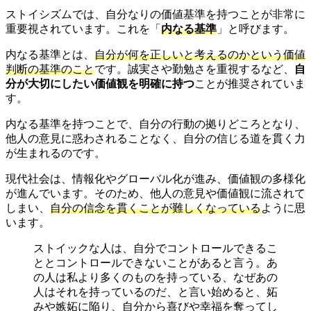
ストイシズムでは、自分なりの価値基準を持つことが非常に
重要視されています。これを「
内なる基準
」と呼びます。
内なる基準とは、
自分が何を正しいと考えるのかという価値
判断の基準のこと
です。誠実さや勤勉さを重視するなど、
自
分が大切にしたい価値観を明確に持つ
ことが推奨されていま
す。
内なる基準を持つことで、自分の行動の拠りどころとなり、
他人の意見に惑わされることなく、自分の信じる道を貫く力
が生まれるのです。
現代社会は、情報化やグローバル化が進み、価値観の多様化
が進んでいます。そのため、他人の意見や価値観に流されて
しまい、
自分の信念を貫くことが難しくなっている
ように思
います。
ストイックな人は、自分でコントロールできるこ
ととコントロールできないことがあると言う。あ
の人は私より多くのものを持っている、なぜあの
人はそれを持っているのだ、と言い始めると、妬
みや嫉妬に陥り、自分から喜びや幸福を奪ってし