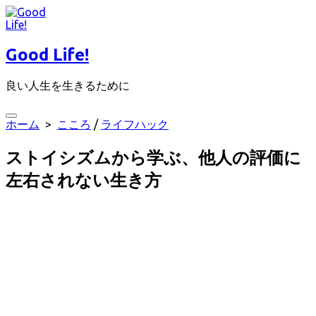
コ
ン
テ
Good Life!
ン
ツ
良い人生を生きるために
へ
ス
キ
検
ホーム
>
こころ
/
ライフハック
ッ
索
プ
切
ストイシズムから学ぶ、他人の評価に
り
替
左右されない生き方
え