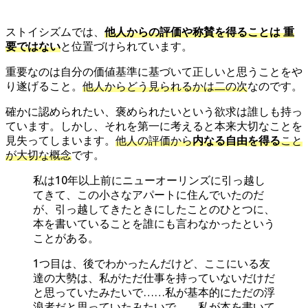
ストイシズムでは、
他人からの評価や称賛を得ることは 重
要ではない
と位置づけられています。
重要なのは自分の価値基準に基づいて正しいと思うことをや
り遂げること。
他人からどう見られるかは二の次
なのです。
確かに認められたい、褒められたいという欲求は誰しも持っ
ています。しかし、それを第一に考えると本来大切なことを
見失ってしまいます。
他人の評価から
内なる自由を得る
こと
が大切な概念
です。
私は10年以上前にニューオーリンズに引っ越し
てきて、この小さなアパートに住んでいたのだ
が、引っ越してきたときにしたことのひとつに、
本を書いていることを誰にも言わなかったという
ことがある。
1つ目は、後でわかったんだけど、ここにいる友
達の大勢は、私がただ仕事を持っていないだけだ
と思っていたみたいで……私が基本的にただの浮
浪者だと思っていたみたいで……私が本を書いて