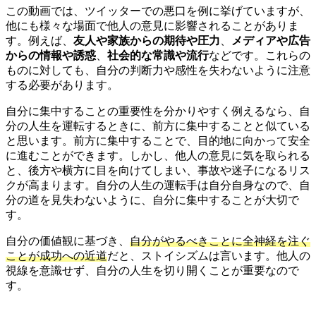
この動画では、ツイッターでの悪口を例に挙げていますが、
他にも様々な場面で他人の意見に影響されることがありま
す。例えば、
友人や家族からの期待や圧力
、
メディアや広告
からの情報や誘惑
、
社会的な常識や流行
などです。これらの
ものに対しても、自分の判断力や感性を失わないように注意
する必要があります。
自分に集中することの重要性を分かりやすく例えるなら、自
分の人生を運転するときに、前方に集中することと似ている
と思います。前方に集中することで、目的地に向かって安全
に進むことができます。しかし、他人の意見に気を取られる
と、後方や横方に目を向けてしまい、事故や迷子になるリス
クが高まります。自分の人生の運転手は自分自身なので、自
分の道を見失わないように、自分に集中することが大切で
す。
自分の価値観に基づき、
自分がやるべきことに全神経を注ぐ
ことが成功への近道
だと、ストイシズムは言います。他人の
視線を意識せず、自分の人生を切り開くことが重要なので
す。