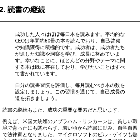
2. 読書の継続
成功した人々はほぼ毎日本を読みます。平均的な
CEOは年間約60冊の本を読んでおり、自己啓発
や知識獲得に積極的です。成功者は、成功者たち
が遺した知識や洞察を学び、成長に努めていま
す。幸いなことに、ほとんどの分野やテーマに関
する本は既に存在しており、学びたいことはすべ
て書かれています。
自分の読書習慣を評価し、毎月読むべき本の数を
設定しましょう。この習慣を通じて、自己成長の
道を拓きましょう。
読書の継続もまた、成功の重要な要素だと思います。
例えば、米国大統領のアブラハム・リンカーンは、貧しい環
境で育ったにも関わらず、若い頃から読書に励み、自学自習
で法律家となりました。マイクロソフトのビル・ゲイツも熱