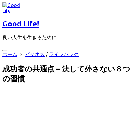
コ
ン
テ
Good Life!
ン
ツ
良い人生を生きるために
へ
ス
キ
検
ホーム
>
ビジネス
/
ライフハック
ッ
索
プ
切
成功者の共通点 – 決して外さない８つ
り
替
の習慣
え