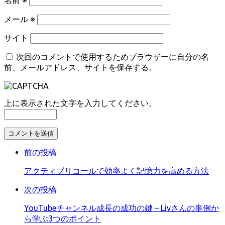
名前
※
メール
※
サイト
次回のコメントで使用するためブラウザーに自分の名
前、メールアドレス、サイトを保存する。
上に表示された文字を入力してください。
コ
メ
前の投稿
ン
ト
アクティブリコールで効率よく記憶力を高める方法
す
る
次の投稿
YouTubeチャンネル成長の成功の鍵 – Livさんの事例か
ら学ぶ3つのポイント