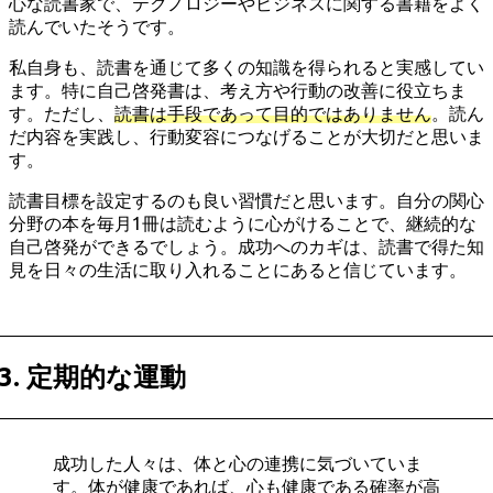
心な読書家で、テクノロジーやビジネスに関する書籍をよく
読んでいたそうです。
私自身も、読書を通じて多くの知識を得られると実感してい
ます。特に自己啓発書は、考え方や行動の改善に役立ちま
す。ただし、
読書は手段であって目的ではありません
。読ん
だ内容を実践し、行動変容につなげることが大切だと思いま
す。
読書目標を設定するのも良い習慣だと思います。自分の関心
分野の本を毎月1冊は読むように心がけることで、継続的な
自己啓発ができるでしょう。成功へのカギは、読書で得た知
見を日々の生活に取り入れることにあると信じています。
3. 定期的な運動
成功した人々は、体と心の連携に気づいていま
す。体が健康であれば、心も健康である確率が高