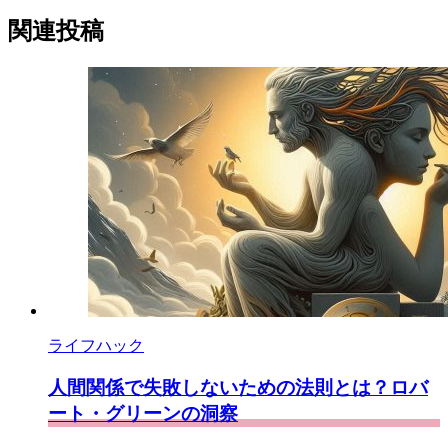
ク
で
存
に
購
関連投稿
保
読
存
ライフハック
人間関係で失敗しないための法則とは？ロバ
ート・グリーンの洞察