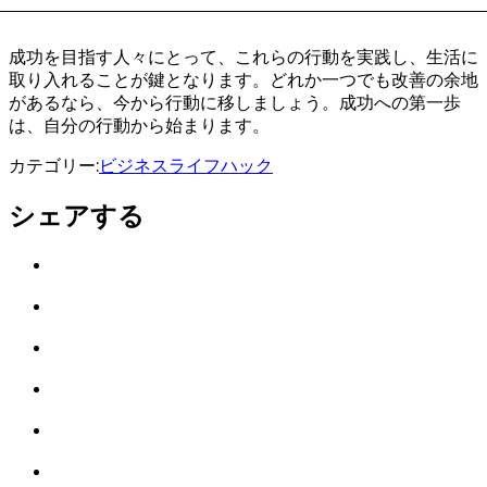
成功を目指す人々にとって、これらの行動を実践し、生活に
取り入れることが鍵となります。どれか一つでも改善の余地
があるなら、今から行動に移しましょう。成功への第一歩
は、自分の行動から始まります。
カテゴリー:
ビジネス
ライフハック
シェアする
Twitter
で
は
シ
て
ェ
LINE
な
ア
で
ブ
Facebook
シ
ッ
で
ェ
ク
Pocket
シ
ア
マ
に
ェ
ー
Feedly
保
ア