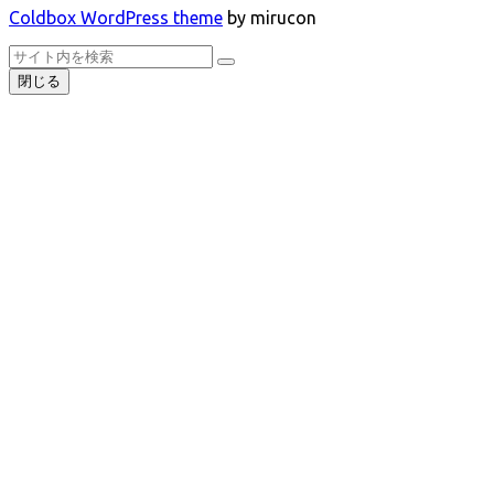
Coldbox WordPress theme
by mirucon
ト
検
検
ッ
索
閉じる
索
プ
へ
戻
る