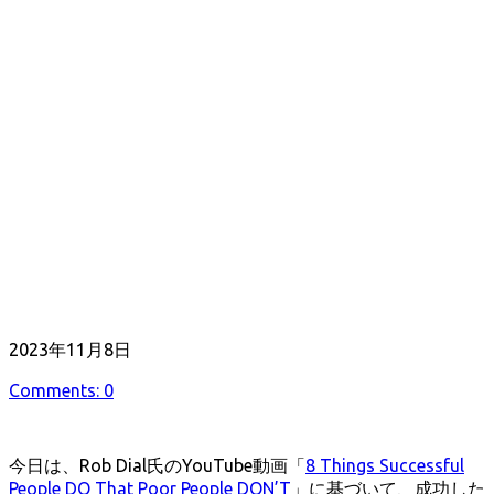
公
2023年11月8日
開
Comments: 0
日
今日は、Rob Dial氏のYouTube動画「
8 Things Successful
People DO That Poor People DON’T
」に基づいて、成功した