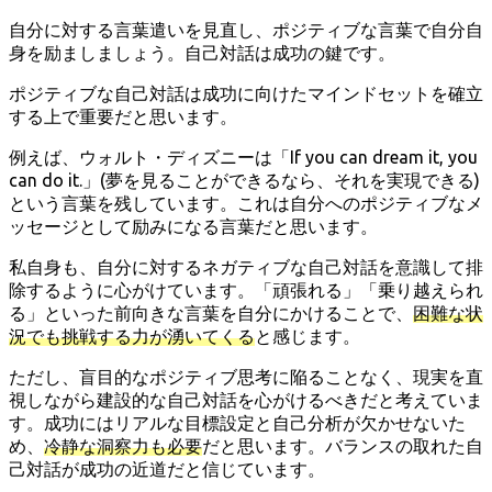
自分に対する言葉遣いを見直し、ポジティブな言葉で自分自
身を励ましましょう。自己対話は成功の鍵です。
ポジティブな自己対話は成功に向けたマインドセットを確立
する上で重要だと思います。
例えば、ウォルト・ディズニーは「If you can dream it, you
can do it.」(夢を見ることができるなら、それを実現できる)
という言葉を残しています。これは自分へのポジティブなメ
ッセージとして励みになる言葉だと思います。
私自身も、自分に対するネガティブな自己対話を意識して排
除するように心がけています。「頑張れる」「乗り越えられ
る」といった前向きな言葉を自分にかけることで、
困難な状
況でも挑戦する力が湧いてくる
と感じます。
ただし、盲目的なポジティブ思考に陥ることなく、現実を直
視しながら建設的な自己対話を心がけるべきだと考えていま
す。成功にはリアルな目標設定と自己分析が欠かせないた
め、
冷静な洞察力も必要
だと思います。バランスの取れた自
己対話が成功の近道だと信じています。