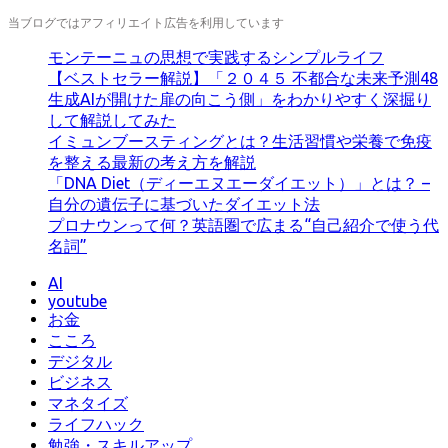
当ブログではアフィリエイト広告を利用しています
モンテーニュの思想で実践するシンプルライフ
【ベストセラー解説】「２０４５ 不都合な未来予測48
生成AIが開けた扉の向こう側」をわかりやすく深掘り
して解説してみた
イミュンブースティングとは？生活習慣や栄養で免疫
を整える最新の考え方を解説
「DNA Diet（ディーエヌエーダイエット）」とは？ –
自分の遺伝子に基づいたダイエット法
プロナウンって何？英語圏で広まる“自己紹介で使う代
名詞”
AI
youtube
お金
こころ
デジタル
ビジネス
マネタイズ
ライフハック
勉強・スキルアップ