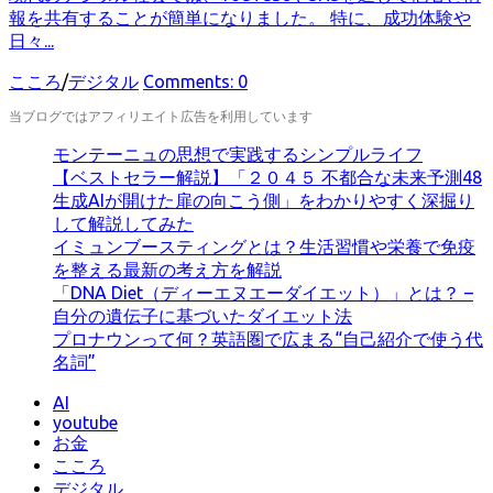
報を共有することが簡単になりました。 特に、成功体験や
日々...
カ
こころ
/
デジタル
Comments: 0
テ
当ブログではアフィリエイト広告を利用しています
ゴ
リ
モンテーニュの思想で実践するシンプルライフ
ー
【ベストセラー解説】「２０４５ 不都合な未来予測48
生成AIが開けた扉の向こう側」をわかりやすく深掘り
して解説してみた
イミュンブースティングとは？生活習慣や栄養で免疫
を整える最新の考え方を解説
「DNA Diet（ディーエヌエーダイエット）」とは？ –
自分の遺伝子に基づいたダイエット法
プロナウンって何？英語圏で広まる“自己紹介で使う代
名詞”
AI
youtube
お金
こころ
デジタル