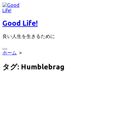
コ
ン
テ
Good Life!
ン
ツ
良い人生を生きるために
へ
ス
キ
検
ホーム
>
ッ
索
プ
切
タグ:
Humblebrag
り
替
え