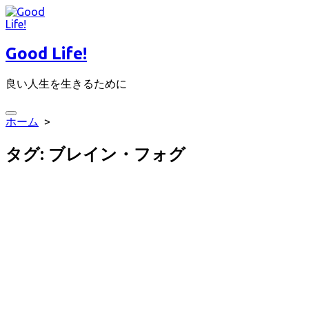
コ
ン
テ
Good Life!
ン
ツ
良い人生を生きるために
へ
ス
キ
検
ホーム
>
ッ
索
プ
切
タグ:
ブレイン・フォグ
り
替
え