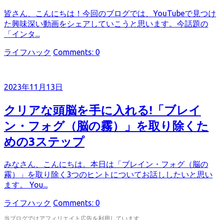
皆さん、こんにちは！今回のブログでは、YouTubeで見つけ
た興味深い動画をシェアしていこうと思います。今話題の
「インタ...
カ
ライフハック
Comments: 0
テ
ゴ
リ
2023年11月13日
ー
クリアな頭脳を手に入れる!「ブレイ
ン・フォグ（脳の霧）」を取り除くた
めの3ステップ
みなさん、こんにちは。本日は「ブレイン・フォグ（脳の
霧）」を取り除く3つのヒントについてお話ししたいと思い
ます。 You...
カ
ライフハック
Comments: 0
テ
当ブログではアフィリエイト広告を利用しています