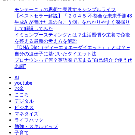
ゴ
リ
モンテーニュの思想で実践するシンプルライフ
ー
【ベストセラー解説】「２０４５ 不都合な未来予測48
生成AIが開けた扉の向こう側」をわかりやすく深掘り
して解説してみた
イミュンブースティングとは？生活習慣や栄養で免疫
を整える最新の考え方を解説
「DNA Diet（ディーエヌエーダイエット）」とは？ –
自分の遺伝子に基づいたダイエット法
プロナウンって何？英語圏で広まる“自己紹介で使う代
名詞”
AI
youtube
お金
こころ
デジタル
ビジネス
マネタイズ
ライフハック
勉強・スキルアップ
子育て