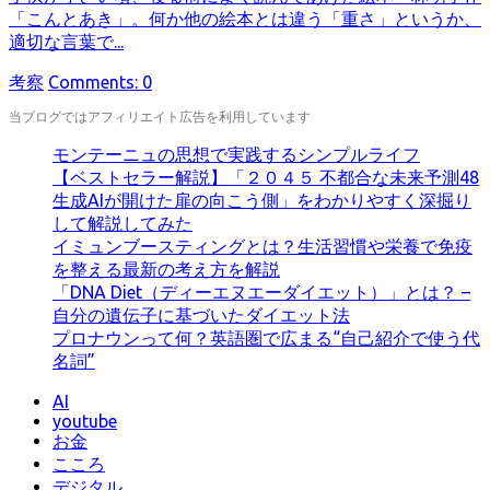
「こんとあき」。何か他の絵本とは違う「重さ」というか、
適切な言葉で...
カ
考察
Comments: 0
テ
当ブログではアフィリエイト広告を利用しています
ゴ
リ
モンテーニュの思想で実践するシンプルライフ
ー
【ベストセラー解説】「２０４５ 不都合な未来予測48
生成AIが開けた扉の向こう側」をわかりやすく深掘り
して解説してみた
イミュンブースティングとは？生活習慣や栄養で免疫
を整える最新の考え方を解説
「DNA Diet（ディーエヌエーダイエット）」とは？ –
自分の遺伝子に基づいたダイエット法
プロナウンって何？英語圏で広まる“自己紹介で使う代
名詞”
AI
youtube
お金
こころ
デジタル