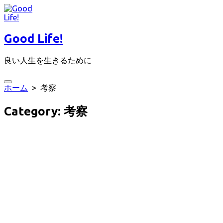
コ
ン
テ
Good Life!
ン
ツ
良い人生を生きるために
へ
ス
キ
検
ホーム
> 考察
ッ
索
プ
切
Category:
考察
り
替
え