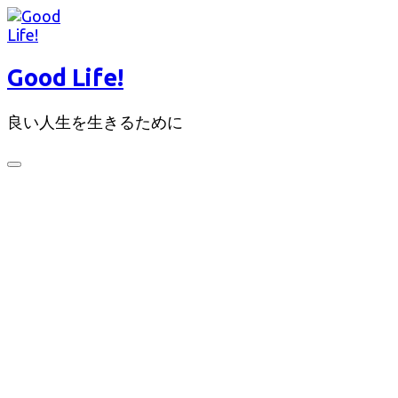
コ
ン
テ
Good Life!
ン
ツ
良い人生を生きるために
へ
ス
キ
検
ッ
索
切
プ
り
替
え