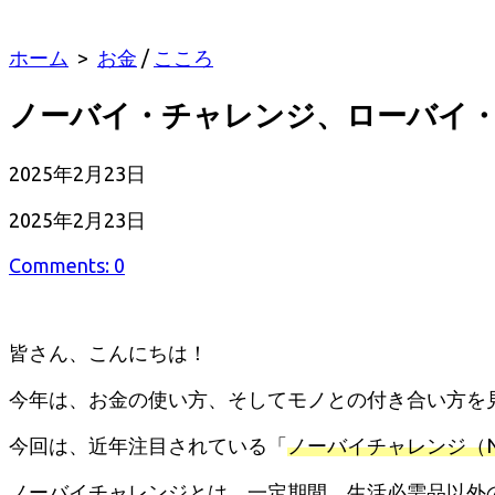
ホーム
>
お金
/
こころ
ノーバイ・チャレンジ、ローバイ
公
2025年2月23日
開
最
2025年2月23日
日
終
Comments: 0
更
新
日
皆さん、こんにちは！
今年は、お金の使い方、そしてモノとの付き合い方を
今回は、近年注目されている「
ノーバイチャレンジ（No B
ノーバイチャレンジとは、一定期間、生活必需品以外