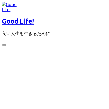
コ
ン
テ
Good Life!
ン
ツ
良い人生を生きるために
へ
ス
キ
検
ッ
索
切
プ
り
替
え