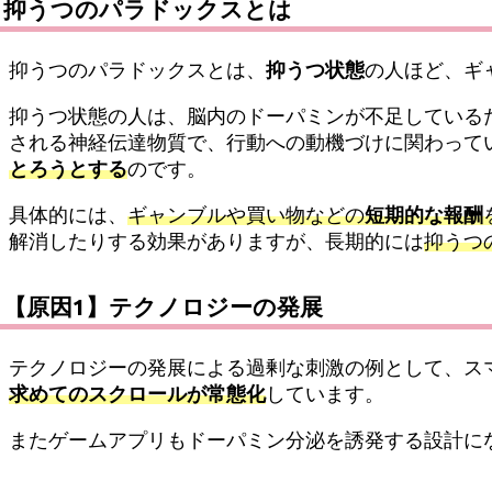
抑うつのパラドックスとは
抑うつのパラドックスとは、
抑うつ状態
の人ほど、ギ
抑うつ状態の人は、脳内のドーパミンが不足している
される神経伝達物質で、行動への動機づけに関わって
とろうとする
のです。
具体的には、
ギャンブルや買い物などの
短期的な報酬
解消したりする効果がありますが、長期的には
抑うつ
【原因1】テクノロジーの発展
テクノロジーの発展による過剰な刺激の例として、ス
求めてのスクロールが常態化
しています。
またゲームアプリもドーパミン分泌を誘発する設計に