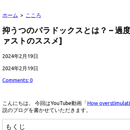
ホーム
>
こころ
抑うつのパラドックスとは？ – 
ァストのススメ]
公
2024年2月19日
開
最
2024年2月19日
日
終
Comments: 0
更
新
日
こんにちは。 今回はYouTube動画「
How overstimulatio
説のブログを書かせていただきます。
もくじ