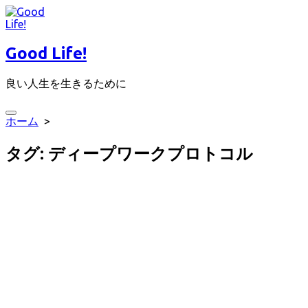
コ
ン
テ
Good Life!
ン
ツ
良い人生を生きるために
へ
ス
キ
検
ホーム
>
ッ
索
プ
切
タグ:
ディープワークプロトコル
り
替
え