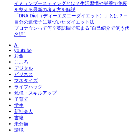
イミュンブースティングとは？生活習慣や栄養で免疫
を整える最新の考え方を解説
「DNA Diet（ディーエヌエーダイエット）」とは？ –
自分の遺伝子に基づいたダイエット法
プロナウンって何？英語圏で広まる“自己紹介で使う代
名詞”
AI
youtube
お金
こころ
デジタル
ビジネス
マネタイズ
ライフハック
勉強・スキルアップ
子育て
学生
新社会人
書籍
未分類
環境