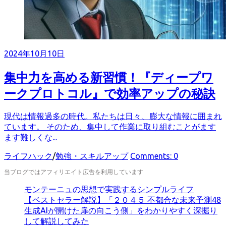
2024年10月10日
集中力を高める新習慣！『ディープワ
ークプロトコル』で効率アップの秘訣
現代は情報過多の時代。私たちは日々、膨大な情報に囲まれ
ています。 そのため、集中して作業に取り組むことがます
ます難しくな...
カ
ライフハック
/
勉強・スキルアップ
Comments: 0
テ
当ブログではアフィリエイト広告を利用しています
ゴ
リ
モンテーニュの思想で実践するシンプルライフ
ー
【ベストセラー解説】「２０４５ 不都合な未来予測48
生成AIが開けた扉の向こう側」をわかりやすく深掘り
して解説してみた