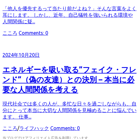
「他人を優先するって当たり前だよね？」そんな言葉をよく
耳にします。 しかし、近年、自己犠牲を強いられる環境や
人間関係に疑...
カ
こころ
Comments: 0
テ
ゴ
リ
2024年10月20日
ー
エネルギーを吸い取る”フェイク・フレ
ンド”（偽の友達）との決別 – 本当に必
要な人間関係を考える
現代社会では多くの人が、多忙な日々を過ごしながらも、自
分にとって本当に大切な人間関係を見極めることに悩んでい
ます。 仕事...
カ
こころ
/
ライフハック
Comments: 0
テ
当ブログではアフィリエイト広告を利用しています