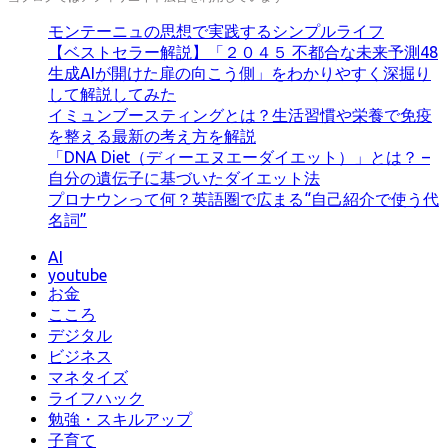
ゴ
リ
モンテーニュの思想で実践するシンプルライフ
ー
【ベストセラー解説】「２０４５ 不都合な未来予測48
生成AIが開けた扉の向こう側」をわかりやすく深掘り
して解説してみた
イミュンブースティングとは？生活習慣や栄養で免疫
を整える最新の考え方を解説
「DNA Diet（ディーエヌエーダイエット）」とは？ –
自分の遺伝子に基づいたダイエット法
プロナウンって何？英語圏で広まる“自己紹介で使う代
名詞”
AI
youtube
お金
こころ
デジタル
ビジネス
マネタイズ
ライフハック
勉強・スキルアップ
子育て