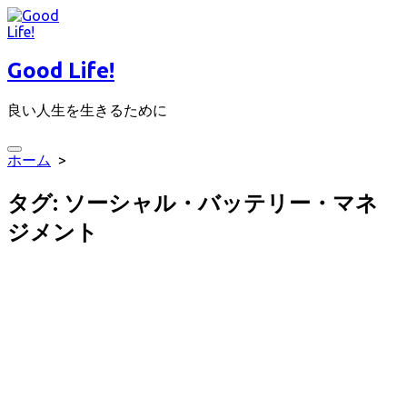
コ
ン
テ
Good Life!
ン
ツ
良い人生を生きるために
へ
ス
キ
検
ホーム
>
ッ
索
プ
切
タグ:
ソーシャル・バッテリー・マネ
り
替
ジメント
え