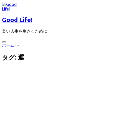
コ
ン
テ
Good Life!
ン
ツ
良い人生を生きるために
へ
ス
キ
検
ホーム
>
ッ
索
プ
切
タグ:
運
り
替
え