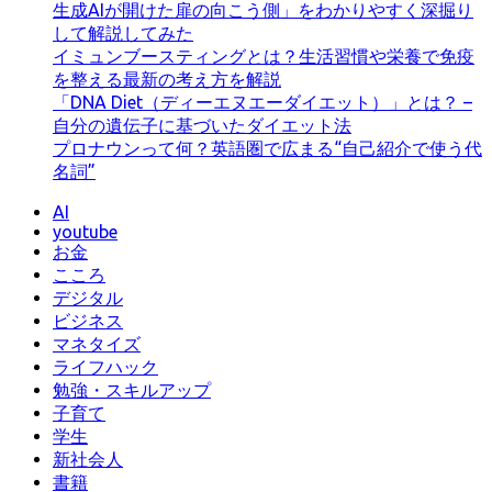
生成AIが開けた扉の向こう側」をわかりやすく深掘り
して解説してみた
イミュンブースティングとは？生活習慣や栄養で免疫
を整える最新の考え方を解説
「DNA Diet（ディーエヌエーダイエット）」とは？ –
自分の遺伝子に基づいたダイエット法
プロナウンって何？英語圏で広まる“自己紹介で使う代
名詞”
AI
youtube
お金
こころ
デジタル
ビジネス
マネタイズ
ライフハック
勉強・スキルアップ
子育て
学生
新社会人
書籍