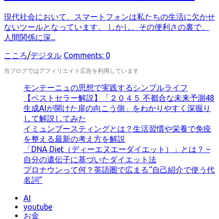
現代社会において、スマートフォンは私たちの生活に欠かせ
ないツールとなっています。 しかし、その便利さの裏で、
人間関係に深...
カ
こころ
/
デジタル
Comments: 0
テ
当ブログではアフィリエイト広告を利用しています
ゴ
リ
モンテーニュの思想で実践するシンプルライフ
ー
【ベストセラー解説】「２０４５ 不都合な未来予測48
生成AIが開けた扉の向こう側」をわかりやすく深掘り
して解説してみた
イミュンブースティングとは？生活習慣や栄養で免疫
を整える最新の考え方を解説
「DNA Diet（ディーエヌエーダイエット）」とは？ –
自分の遺伝子に基づいたダイエット法
プロナウンって何？英語圏で広まる“自己紹介で使う代
名詞”
AI
youtube
お金