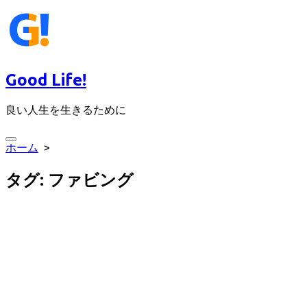
コ
ン
テ
ン
ツ
Good Life!
へ
ス
良い人生を生きるために
キ
ッ
プ
検
ホーム
>
索
切
タグ:
ファビング
り
替
え