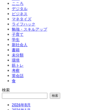
こころ
デジタル
ビジネス
マネタイズ
ライフハック
勉強・スキルアップ
子育て
学生
新社会人
書籍
未分類
環境
筋トレ
考察
英会話
食
検索
検索
2026年8月